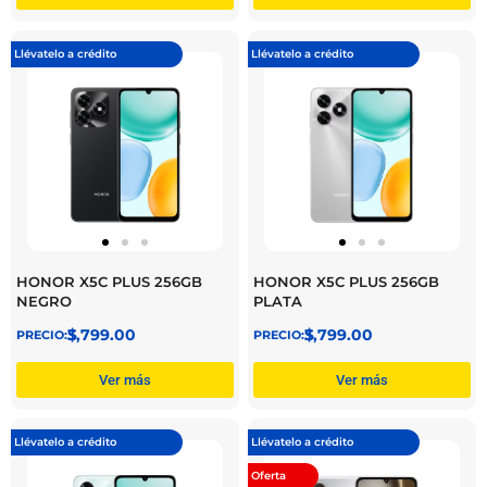
Llévatelo a crédito
Llévatelo a crédito
HONOR X5C PLUS 256GB
HONOR X5C PLUS 256GB
NEGRO
PLATA
$
3,799.00
$
3,799.00
Ver más
Ver más
Llévatelo a crédito
Llévatelo a crédito
Oferta