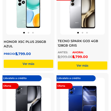
TECNO SPARK GO3 4GB
HONOR X5C PLUS 256GB
128GB GRIS
AZUL
$
3,799.00
$
2,999.00
$
2,799.00
Ver más
Ver más
Llévatelo a crédito
Llévatelo a crédito
Oferta
Oferta