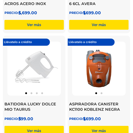
ACROS ACERO INOX
6 6CL AVERA
$
5,699.00
$
1,699.00
Ver más
Ver más
Llévatelo a crédito
Llévatelo a crédito
BATIDORA LUCKY DOLCE
ASPIRADORA CANISTER
MIO TAURUS
KC1100 KOBLENZ NEGRA
$
399.00
$
1,699.00
Ver más
Ver más