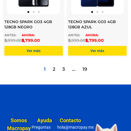
TECNO SPARK GO3 4GB
TECNO SPARK GO3 4GB
128GB NEGRO
128GB AZUL
$
2,999.00
$
2,799.00
$
2,999.00
$
2,799.00
Ver más
Ver más
1
2
3
…
19
Somos
Ayuda
Contacto
Preguntas
hola@macropay.mx
Macropay