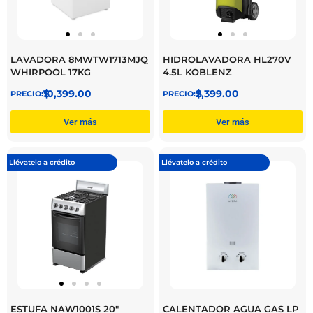
LAVADORA 8MWTW1713MJQ
HIDROLAVADORA HL270V
WHIRPOOL 17KG
4.5L KOBLENZ
$
10,399.00
$
2,399.00
Ver más
Ver más
Llévatelo a crédito
Llévatelo a crédito
ESTUFA NAW1001S 20″
CALENTADOR AGUA GAS LP