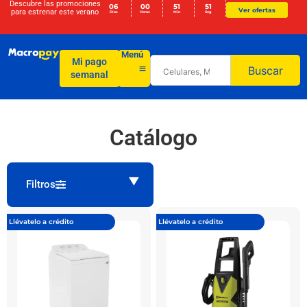
Descubre las promociones
06
00
51
51
Ver ofertas
para
estrenar este verano
Días
Horas
Min
Seg
Menú
Mi pago
Buscar
semanal
Catálogo
Filtros
Llévatelo a crédito
Llévatelo a crédito