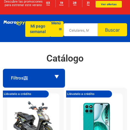
Descubre las promociones
03
19
28
31
Ver ofertas
para
estrenar este verano
Días
Horas
Min
Seg
Menú
Mi pago
Buscar
semanal
Catálogo
Filtros
Llévatelo a crédito
Llévatelo a crédito