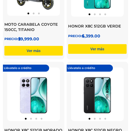
MOTO CARABELA COYOTE
HONOR X8C 512GB VERDE
150CC, TITANIO
$
6,399.00
$
29,999.00
Ver más
Ver más
Llévatelo a crédito
Llévatelo a crédito
HONOR X8C 512GB MORADO
HONOR X8C 512GB NEGRO