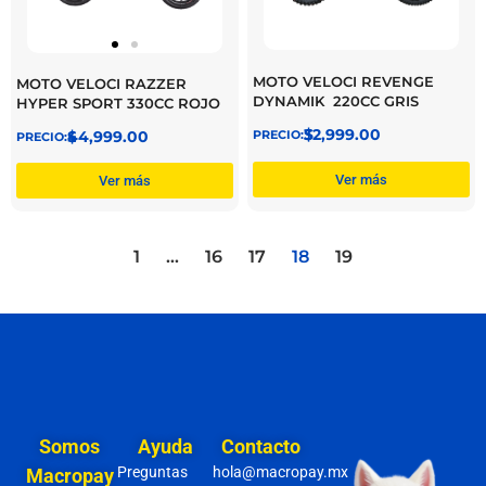
MOTO VELOCI REVENGE
MOTO VELOCI RAZZER
DYNAMIK 220CC GRIS
HYPER SPORT 330CC ROJO
$
32,999.00
$
44,999.00
Ver más
Ver más
1
…
16
17
18
19
Somos
Ayuda
Contacto
Preguntas
hola@macropay.mx
Macropay