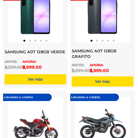
SAMSUNG A07 128GB
SAMSUNG A07 128GB VERDE
GRAFITO
$
3,399.00
$
2,999.00
$
3,399.00
$
2,999.00
Ver más
Ver más
Llévatelo a crédito
Llévatelo a crédito