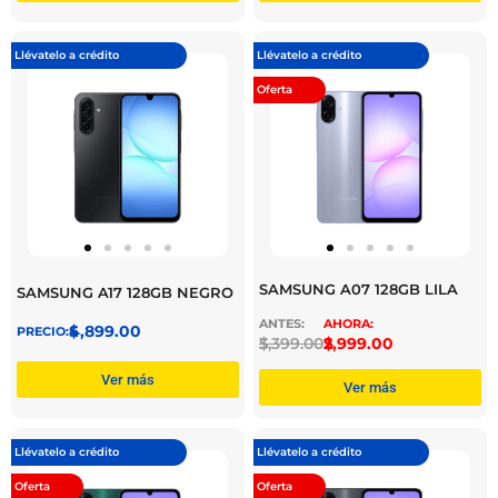
Llévatelo a crédito
Llévatelo a crédito
Oferta
SAMSUNG A07 128GB LILA
SAMSUNG A17 128GB NEGRO
$
4,899.00
$
3,399.00
$
2,999.00
Ver más
Ver más
Llévatelo a crédito
Llévatelo a crédito
Oferta
Oferta