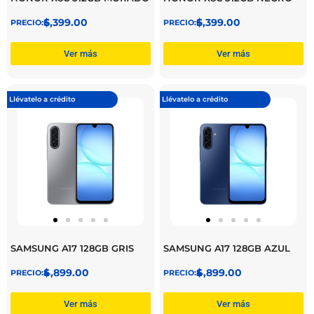
$
6,399.00
$
6,399.00
Ver más
Ver más
Llévatelo a crédito
Llévatelo a crédito
SAMSUNG A17 128GB GRIS
SAMSUNG A17 128GB AZUL
$
4,899.00
$
4,899.00
Ver más
Ver más