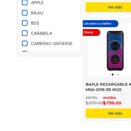
MORADO
APPLE
Ver más
NARANJA
BAJAJ
NEGRO
BDS
Llévatelo a crédito
NEON
Oferta
CARABELA
PLATEADO
CARBONO UNIVERSE
ROJO
DINAMO
ROSA
FIFA
TITANIO
HISENSE
VERDE
HONOR
BAFLE RECARGABLE K
MSA-2016 SR NGO
KAISER
$
3,999.00
$
3,799.00
KIWO
Ver más
MABE
MACROPAY