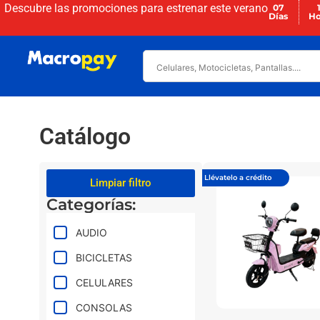
Descubre las promociones para
estrenar este verano
07
Días
Ho
Catálogo
Llévatelo a crédito
Limpiar filtro
Categorías:
AUDIO
BICICLETAS
CELULARES
CONSOLAS