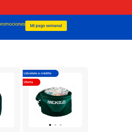
promociones
Mi pago semanal
Llévatelo a crédito
Oferta