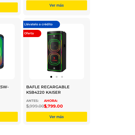
Ver más
Llévatelo a crédito
Oferta
KSW-
BAFLE RECARGABLE
KSB4220 KAISER
$
3,999.00
$
3,799.00
Ver más