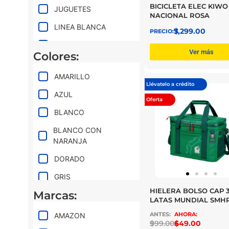
BICICLETA ELEC KIWO
JUGUETES
NACIONAL ROSA
LINEA BLANCA
$
7,299.00
MOTOCICLETAS
Ver más
Colores:
MUNDIAL 2026
AMARILLO
PANTALLAS
Llévatelo a crédito
AZUL
PROMOS DE
Oferta
VERANO
BLANCO
SMARTWATCHES
BLANCO CON
NARANJA
TABLETAS
DORADO
GRIS
HIELERA BOLSO CAP 
Marcas:
LAVANDA
LATAS MUNDIAL SMH
LILA
AMAZON
$
999.00
$
649.00