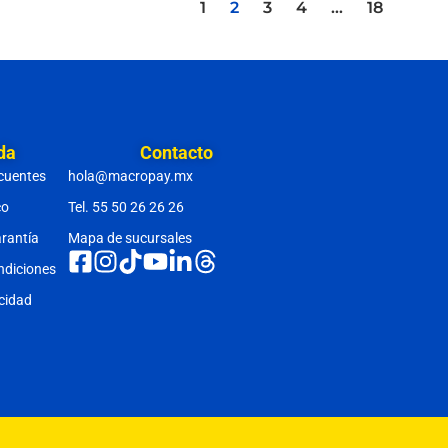
1
2
3
4
…
18
da
Contacto
cuentes
hola@macropay.mx
co
Tel. 55 50 26 26 26
arantía
Mapa de sucursales
ndiciones
acidad