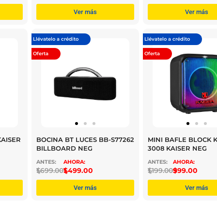
Ver más
Ver más
Llévatelo a crédito
Llévatelo a crédito
Oferta
Oferta
AISER
BOCINA BT LUCES BB-S77262
MINI BAFLE BLOCK 
BILLBOARD NEG
3008 KAISER NEG
$
1,699.00
$
1,499.00
$
1,199.00
$
999.00
Ver más
Ver más