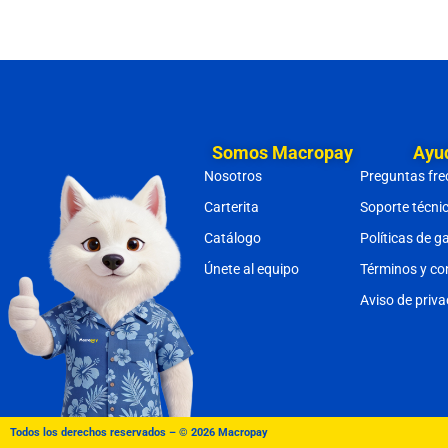
MIRAGE
MORA
MOTOROLA
NINTENDO
Somos Macropay
Ayu
OSTER
Nosotros
Preguntas fre
PIXEL
Carterita
Soporte técni
PRIME
Catálogo
Políticas de g
SAMSUNG
Únete al equipo
Términos y co
STF
Aviso de priv
TCL
TECNO
VELOCI
Todos los derechos reservados – © 2026 Macropay
YADEA