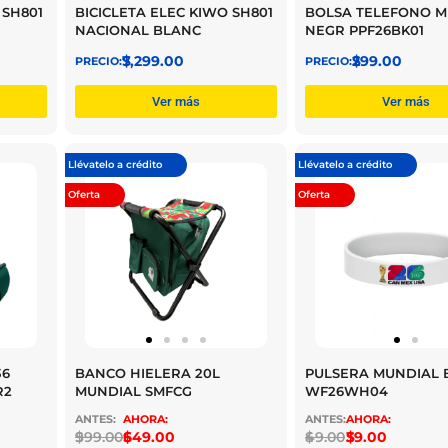
 SH801
BICICLETA ELEC KIWO SH801
BOLSA TELEFONO M
NACIONAL BLANC
NEGR PPF26BK01
$
7,299.00
$
299.00
Ver más
Ver más
Llévatelo a crédito
Llévatelo a crédito
Oferta
Oferta
36
BANCO HIELERA 20L
PULSERA MUNDIAL 
R2
MUNDIAL SMFCG
WF26WH04
$
999.00
$
649.00
$
49.00
$
39.00