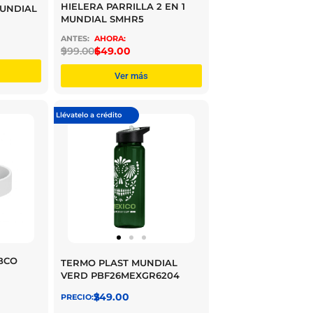
HIELERA PARRILLA 2 EN 1
UNDIAL
MUNDIAL SMHR5
$
999.00
$
649.00
Ver más
Llévatelo a crédito
BCO
TERMO PLAST MUNDIAL
VERD PBF26MEXGR6204
$
249.00