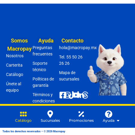
Somos
Ayuda
Contacto
Preguntas
hola@macropay.mx
Macropay
frecuentes
Nosotros
Tel. 55 50 26
Soporte
26 26
Carterita
técnico
Mapa de
Catálogo
Políticas de
sucursales
Únete al
garantía
equipo
Términos y
condiciones
Aviso de
privacidad
Catálogo
Sucursales
Promociones
Ayuda
Todos los derechos reservados – © 2026 Macropay
Todos los derechos reservados – © 2026 Macropay