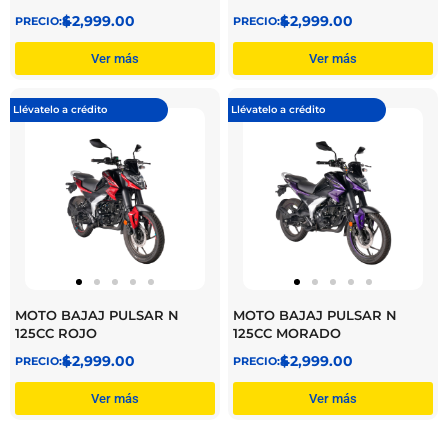
$
42,999.00
$
42,999.00
Ver más
Ver más
Llévatelo a crédito
Llévatelo a crédito
MOTO BAJAJ PULSAR N
MOTO BAJAJ PULSAR N
125CC ROJO
125CC MORADO
$
42,999.00
$
42,999.00
Ver más
Ver más