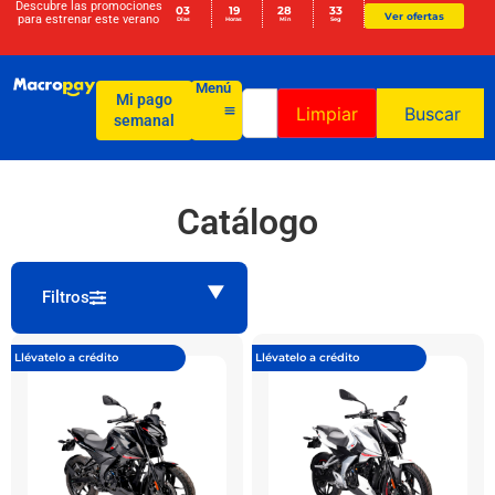
Descubre las promociones
03
19
28
32
Ver ofertas
para
estrenar este verano
Días
Horas
Min
Seg
Menú
Mi pago
Limpiar
Buscar
semanal
Catálogo
Filtros
Llévatelo a crédito
Llévatelo a crédito