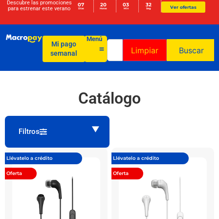
Descubre las promociones
07
20
03
32
Ver ofertas
para
estrenar este verano
Días
Horas
Min
Seg
Menú
Mi pago
Limpiar
Buscar
semanal
Catálogo
Filtros
Llévatelo a crédito
Llévatelo a crédito
Oferta
Oferta