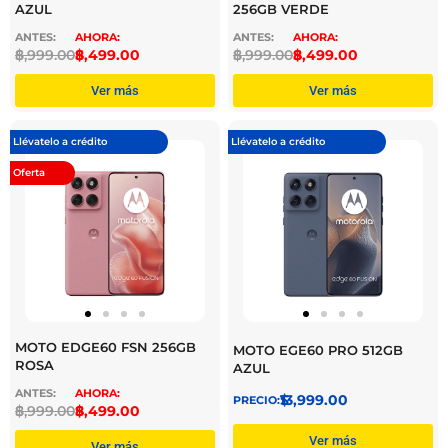
AZUL
256GB VERDE
$
8,999.00
$
8,499.00
$
8,999.00
$
8,499.00
Ver más
Ver más
Llévatelo a crédito
Llévatelo a crédito
Oferta
MOTO EDGE60 FSN 256GB
MOTO EGE60 PRO 512GB
ROSA
AZUL
$
13,999.00
$
8,999.00
$
8,499.00
Ver más
Ver más