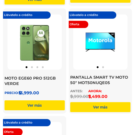
Llévatelo a crédito
Llévatelo a crédito
Oferta
PANTALLA SMART TV MOTO
MOTO EGE60 PRO 512GB
50″ MOT50NUQE05
VERDE
$
13,999.00
$
9,999.00
$
7,499.00
Ver más
Ver más
Llévatelo a crédito
Oferta