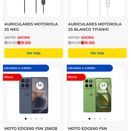
AURICULARES MOTOROLA
AURICULARES MOTOROLA
2S NEG
2S BLANCO TITANIO
$
199.00
$
169.00
$
199.00
$
169.00
Ver más
Ver más
Llévatelo a crédito
Llévatelo a crédito
Oferta
Oferta
MOTO EDGE60 FSN 256GB
MOTO EDGE60 FSN