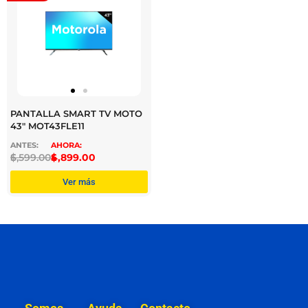
PANTALLA SMART TV MOTO
43″ MOT43FLE11
$
6,599.00
$
4,899.00
Ver más