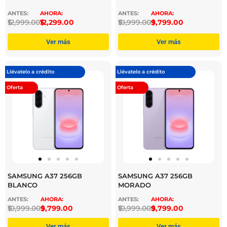
$
12,999.00
$
12,299.00
$
10,999.00
$
9,799.00
Ver más
Ver más
Llévatelo a crédito
Llévatelo a crédito
Oferta
Oferta
SAMSUNG A37 256GB
SAMSUNG A37 256GB
BLANCO
MORADO
$
10,999.00
$
9,799.00
$
10,999.00
$
9,799.00
Ver más
Ver más