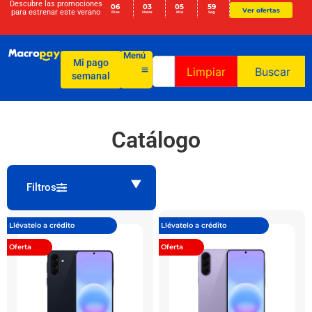
Descubre las promociones
06
03
05
59
Ver ofertas
para
estrenar este verano
Días
Horas
Min
Seg
Menú
Mi pago
Limpiar
Buscar
semanal
Catálogo
Filtros
Llévatelo a crédito
Llévatelo a crédito
Oferta
Oferta