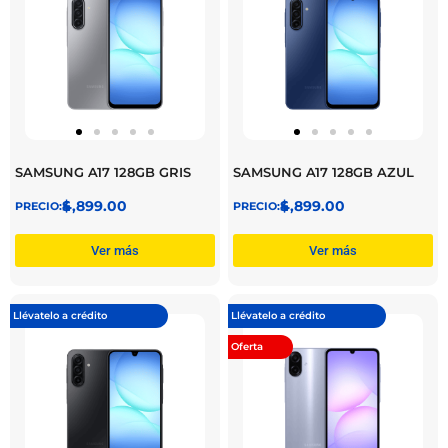
SAMSUNG A17 128GB GRIS
SAMSUNG A17 128GB AZUL
$
4,899.00
$
4,899.00
Ver más
Ver más
Llévatelo a crédito
Llévatelo a crédito
Oferta