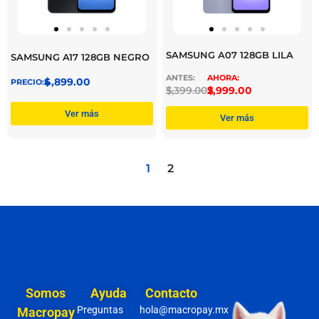
SAMSUNG A07 128GB LILA
SAMSUNG A17 128GB NEGRO
$
4,899.00
$
3,399.00
$
2,999.00
Ver más
Ver más
1
2
Somos
Ayuda
Contacto
Preguntas
hola@macropay.mx
Macropay