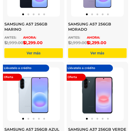
SAMSUNG A57 256GB
SAMSUNG A57 256GB
MARINO
MORADO
$
12,999.00
$
12,299.00
$
12,999.00
$
12,299.00
Ver más
Ver más
Llévatelo a crédito
Llévatelo a crédito
Oferta
Oferta
SAMSUNG A57 256GB AZUL
SAMSUNG A37 256GB VERDE