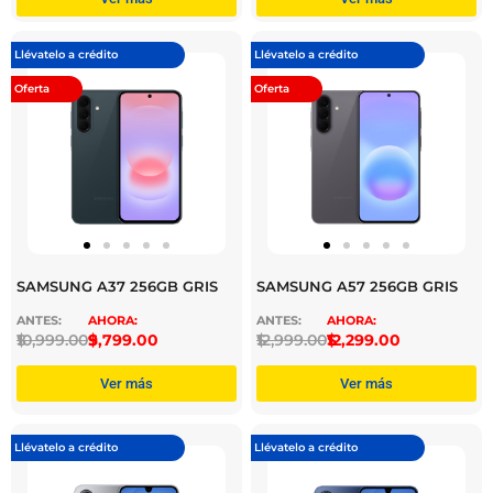
Llévatelo a crédito
Llévatelo a crédito
Oferta
Oferta
SAMSUNG A37 256GB GRIS
SAMSUNG A57 256GB GRIS
$
10,999.00
$
9,799.00
$
12,999.00
$
12,299.00
Ver más
Ver más
Llévatelo a crédito
Llévatelo a crédito