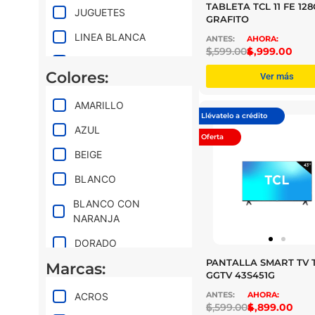
TABLETA TCL 11 FE 12
JUGUETES
GRAFITO
LINEA BLANCA
$
5,599.00
$
4,999.00
MOTOCICLETAS
Colores:
Ver más
MUNDIAL 2026
AMARILLO
PANTALLAS
Llévatelo a crédito
AZUL
PROMOS DE
Oferta
VERANO
BEIGE
SMARTWATCHES
BLANCO
TABLETAS
BLANCO CON
NARANJA
DORADO
PANTALLA SMART TV T
Marcas:
GRIS
GGTV 43S451G
LAVANDA
ACROS
$
6,599.00
$
4,899.00