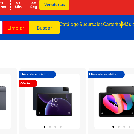
20
53
40
Ver ofertas
ras
Min
Seg
Catálogo
Sucursales
Carterita
Más 
Limpiar
Buscar
Llévatelo a crédito
Llévatelo a crédito
Oferta