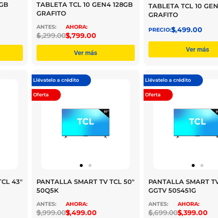
8GB
TABLETA TCL 10 GEN4 128GB
TABLETA TCL 10 GE
GRAFITO
GRAFITO
$
3,499.00
$
4,299.00
$
3,799.00
Ver más
Ver más
Llévatelo a crédito
Llévatelo a crédito
Oferta
Oferta
CL 43″
PANTALLA SMART TV TCL 50″
PANTALLA SMART TV
50Q5K
GGTV 50S451G
$
9,999.00
$
7,499.00
$
6,699.00
$
5,399.00