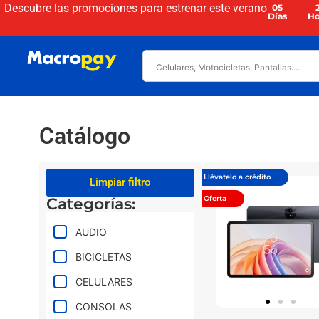
Descubre las promociones para
estrenar este verano
05
Días
Ho
Catálogo
Llévatelo a crédito
Limpiar filtro
Oferta
Categorías:
AUDIO
BICICLETAS
CELULARES
CONSOLAS