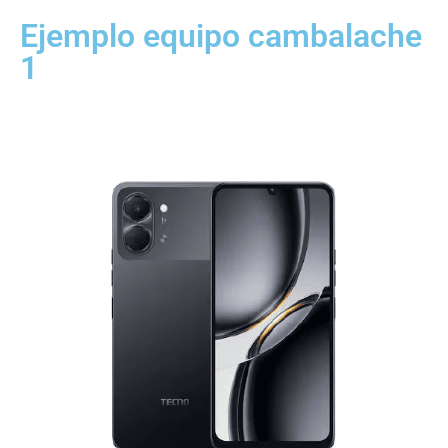
Ejemplo equipo cambalache
1