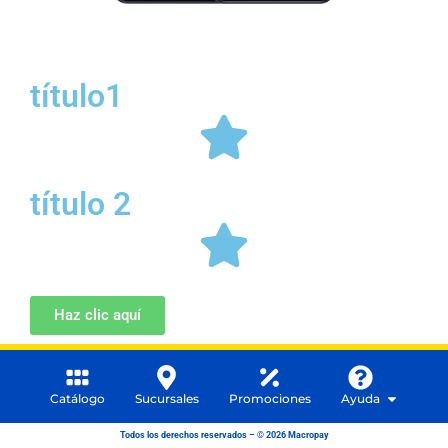
título1
título 2
Haz clic aquí
Catálogo
Sucursales
Promociones
Ayuda
Todos los derechos reservados – © 2026 Macropay