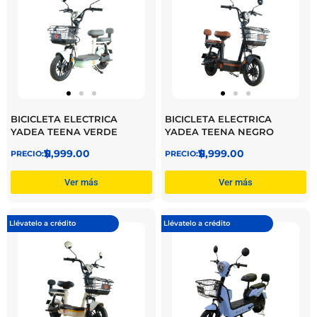
BICICLETA ELECTRICA
BICICLETA ELECTRICA
YADEA TEENA VERDE
YADEA TEENA NEGRO
$
11,999.00
$
11,999.00
Ver más
Ver más
Llévatelo a crédito
Llévatelo a crédito