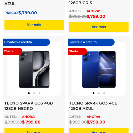
128GB GRIS
AZUL
$
3,799.00
$
2,999.00
$
2,799.00
Ver más
Ver más
Llévatelo a crédito
Llévatelo a crédito
Oferta
Oferta
TECNO SPARK GO3 4GB
TECNO SPARK GO3 4GB
128GB NEGRO
128GB AZUL
$
2,999.00
$
2,799.00
$
2,999.00
$
2,799.00
Ver más
Ver más