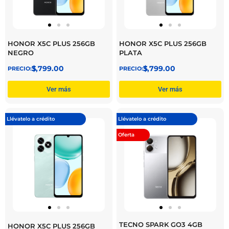
HONOR X5C PLUS 256GB
HONOR X5C PLUS 256GB
NEGRO
PLATA
$
3,799.00
$
3,799.00
Ver más
Ver más
Llévatelo a crédito
Llévatelo a crédito
Oferta
TECNO SPARK GO3 4GB
HONOR X5C PLUS 256GB