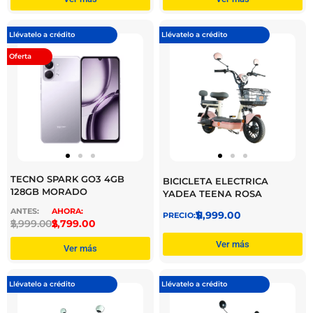
Llévatelo a crédito
Llévatelo a crédito
Oferta
TECNO SPARK GO3 4GB
BICICLETA ELECTRICA
128GB MORADO
YADEA TEENA ROSA
$
11,999.00
$
2,999.00
$
2,799.00
Ver más
Ver más
Llévatelo a crédito
Llévatelo a crédito