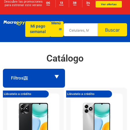
Descubre las promociones
06
13
38
34
Ver ofertas
para
estrenar este verano
Días
Horas
Min
Seg
Menú
Mi pago
Buscar
semanal
Catálogo
Filtros
Llévatelo a crédito
Llévatelo a crédito