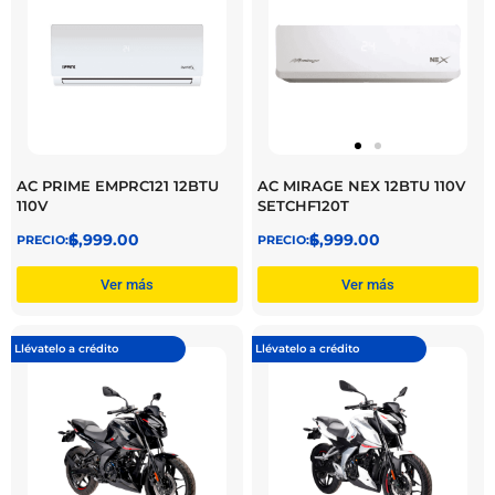
AC PRIME EMPRC121 12BTU
AC MIRAGE NEX 12BTU 110V
110V
SETCHF120T
$
6,999.00
$
6,999.00
Ver más
Ver más
Llévatelo a crédito
Llévatelo a crédito