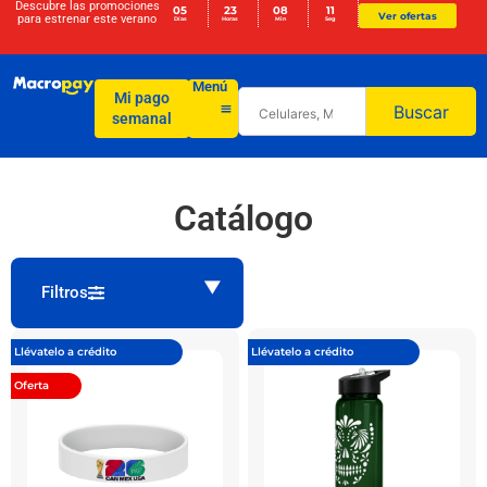
Descubre las promociones
05
23
08
11
Ver ofertas
para
estrenar este verano
Días
Horas
Min
Seg
Menú
Mi pago
Buscar
semanal
Catálogo
Filtros
Llévatelo a crédito
Llévatelo a crédito
Oferta