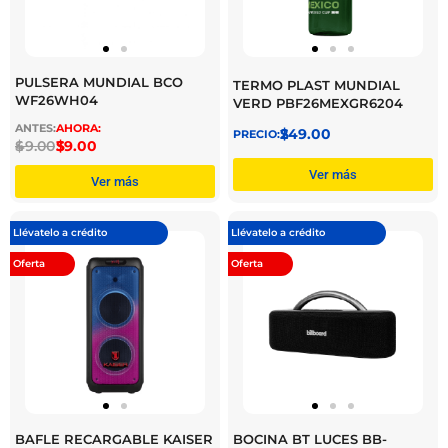
PULSERA MUNDIAL BCO
TERMO PLAST MUNDIAL
WF26WH04
VERD PBF26MEXGR6204
$
249.00
$
49.00
$
39.00
Ver más
Ver más
Llévatelo a crédito
Llévatelo a crédito
Oferta
Oferta
BAFLE RECARGABLE KAISER
BOCINA BT LUCES BB-