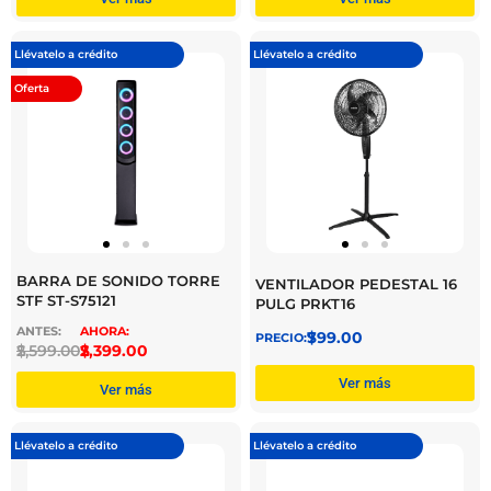
Llévatelo a crédito
Llévatelo a crédito
Oferta
BARRA DE SONIDO TORRE
VENTILADOR PEDESTAL 16
STF ST-S75121
PULG PRKT16
$
799.00
$
2,599.00
$
2,399.00
Ver más
Ver más
Llévatelo a crédito
Llévatelo a crédito