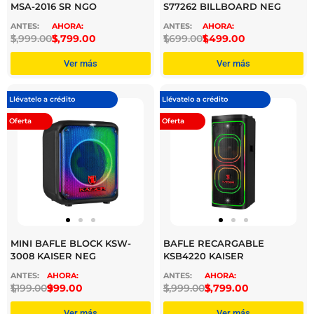
MSA-2016 SR NGO
S77262 BILLBOARD NEG
$
3,999.00
$
3,799.00
$
1,699.00
$
1,499.00
Ver más
Ver más
Llévatelo a crédito
Llévatelo a crédito
Oferta
Oferta
MINI BAFLE BLOCK KSW-
BAFLE RECARGABLE
3008 KAISER NEG
KSB4220 KAISER
$
1,199.00
$
999.00
$
3,999.00
$
3,799.00
Ver más
Ver más