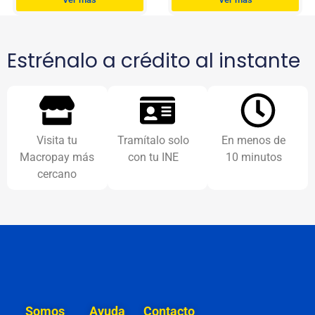
Estrénalo a crédito al instante
Visita tu
Tramítalo solo
En menos de
Macropay más
con tu INE
10 minutos
cercano
Somos
Ayuda
Contacto