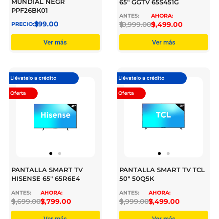
MUNDIAL NEGR
65″ GGTV 65S451G
PPF26BK01
$
299.00
$
10,999.00
$
9,499.00
Ver más
Ver más
Llévatelo a crédito
Llévatelo a crédito
Oferta
Oferta
PANTALLA SMART TV
PANTALLA SMART TV TCL
HISENSE 65″ 65R6E4
50″ 50Q5K
$
9,699.00
$
7,799.00
$
9,999.00
$
7,499.00
Ver más
Ver más