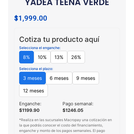
YADEA TEENA VERDE
$
11,999.00
Cotiza tu producto aquí
Selecciona el enganche:
8%
10%
13%
26%
Selecciona el plazo:
3 meses
6 meses
9 meses
12 meses
Enganche:
Pago semanal:
$1199.90
$1246.05
*Realiza en las sucursales Macropay una cotización en
la que podrás conocer el costo del financiamiento,
enganche y monto de los pagos semanales. El pago