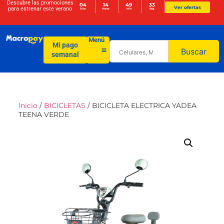
Descubre las promociones
04
14
49
33
Ver ofertas
para
estrenar este verano
Días
Horas
Min
Seg
Menú
Mi pago
Buscar
semanal
Inicio
/
BICICLETAS
/ BICICLETA ELECTRICA YADEA
TEENA VERDE