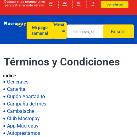
Descubre las promociones
07
02
10
12
Ver ofertas
para
estrenar este verano
Días
Horas
Min
Seg
Menú
Mi pago
Buscar
semanal
Términos y Condiciones
índice
Generales
Carterita
Cupón Apartadito
Campaña del mes
Cambalache
Club Macropay
App Macropay
Autopréstamos