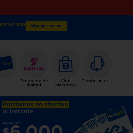
promociones
Mi pago semanal
Programa de
Club
Cambalache
lealtad
Macropay