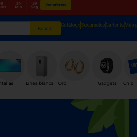
08
34
57
Ver ofertas
ras
Min
Seg
Catálogo
Sucursales
Carterita
Más 
Buscar
tallas
Línea blanca
Oro
Gadgets
Chip