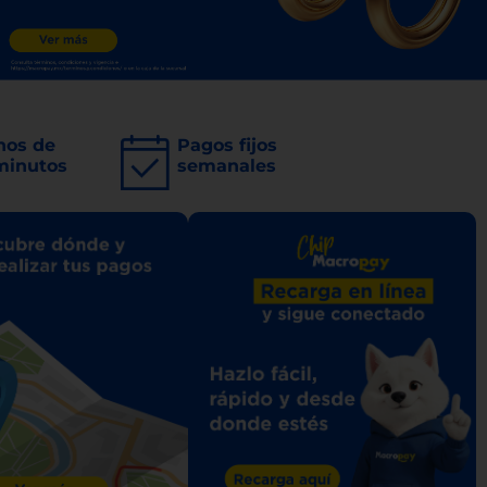
nos de
Pagos fijos
minutos
semanales