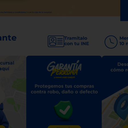
ante
Tramítalo
Me
con tu INE
10 