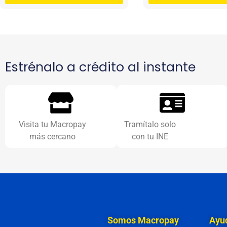
Estrénalo a crédito al instante
Visita tu Macropay
Tramítalo solo
más cercano
con tu INE
Somos Macropay
Ayu