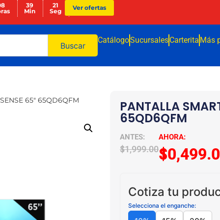
08
39
21
Ver ofertas
ras
Min
Seg
Catálogo
Sucursales
Carterita
Más 
Buscar
ISENSE 65″ 65QD6QFM
PANTALLA SMART
65QD6QFM
$
11,999.00
$
10,499.
Cotiza tu produc
Selecciona el enganche: