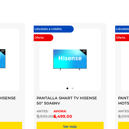
Llévatelo a crédito
Llévatelo
Oferta
Oferta
HISENSE
PANTALLA SMART TV HISENSE
PANT
50″ 50A6NV
MOT
$
7,999.00
$
6,499.00
$
9,999
Ver más