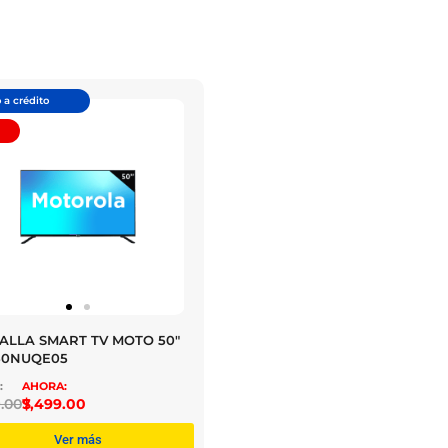
 a crédito
ALLA SMART TV MOTO 50″
50NUQE05
.00
$
7,499.00
Ver más