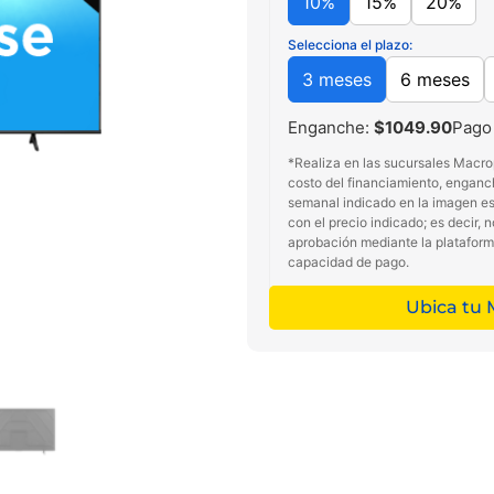
10%
15%
20%
Selecciona el plazo:
3 meses
6 meses
Enganche:
$1049.90
Pago
*Realiza en las sucursales Macro
costo del financiamiento, enganc
semanal indicado en la imagen es 
con el precio indicado; es decir, 
aprobación mediante la platafor
capacidad de pago.
Ubica tu