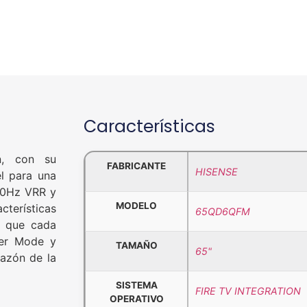
Características
n, con su
FABRICANTE
HISENSE
l para una
60Hz VRR y
MODELO
cterísticas
65QD6QFM
n que cada
ker Mode y
TAMAÑO
65"
razón de la
SISTEMA
FIRE TV INTEGRATION
OPERATIVO