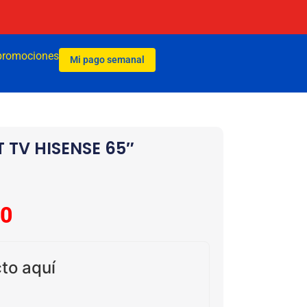
promociones
Mi pago semanal
 TV HISENSE 65″
00
to aquí