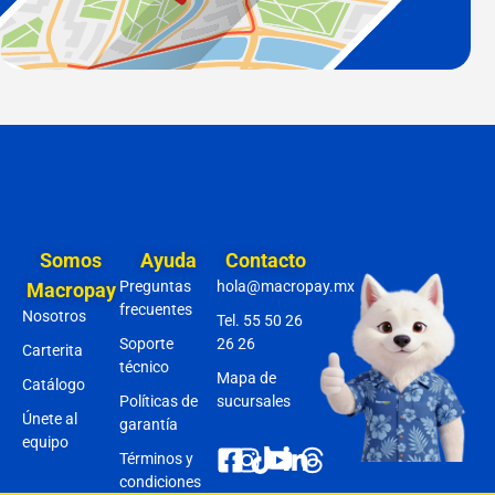
Somos
Ayuda
Contacto
Preguntas
hola@macropay.mx
Macropay
frecuentes
Nosotros
Tel. 55 50 26
Soporte
26 26
Carterita
técnico
Mapa de
Catálogo
Políticas de
sucursales
Únete al
garantía
equipo
Términos y
condiciones