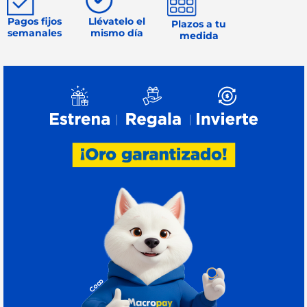
Pagos fijos
Llévatelo el
Plazos a tu
semanales
mismo día
medida