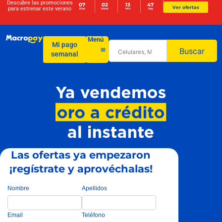
Descubre las promociones
07
02
13
46
Ver ofertas
para
estrenar este verano
Días
Horas
Min
Seg
Menú
Mi pago
Buscar
semanal
Las ofertas ya empezaron
¡regístrate y aprovéchalas!
Nombre
Apellidos
Email
Teléfono