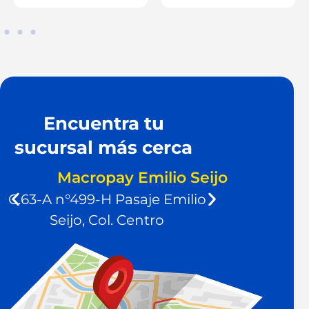
Encuentra tu
sucursal más cerca
Macropay Emilio Seijo
C.63-A n°499-H Pasaje Emilio
C.58 n
Seijo, Col. Centro