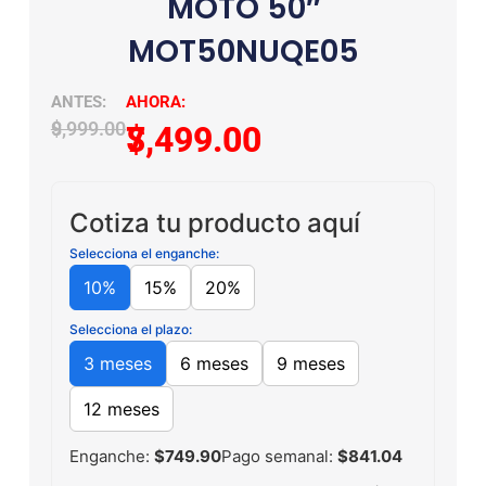
MOTO 50″
MOT50NUQE05
$
9,999.00
$
7,499.00
Cotiza tu producto aquí
Selecciona el enganche:
10%
15%
20%
Selecciona el plazo:
3 meses
6 meses
9 meses
12 meses
Enganche:
$749.90
Pago semanal:
$841.04