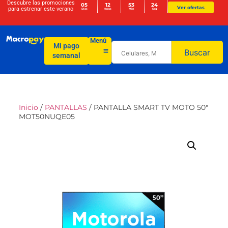
Descubre las promociones
05
12
53
23
Ver ofertas
para
estrenar este verano
Días
Horas
Min
Seg
Menú
Mi pago
Buscar
semanal
Inicio
/
PANTALLAS
/ PANTALLA SMART TV MOTO 50″
MOT50NUQE05