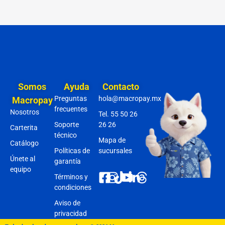
Somos
Ayuda
Contacto
Preguntas
hola@macropay.mx
Macropay
frecuentes
Nosotros
Tel. 55 50 26
Soporte
26 26
Carterita
técnico
Mapa de
Catálogo
Políticas de
sucursales
Únete al
garantía
equipo
Términos y
condiciones
Aviso de
privacidad