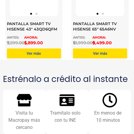
PANTALLA SMART TV
PANTALLA SMART TV
HISENSE 43″ 43QD6QFM
HISENSE 65″ 65A6NV
$
7,599.00
$
5,899.00
$
10,999.00
$
9,499.00
Ver más
Ver más
Estrénalo a crédito al instante
Visita tu
Tramítalo solo
En menos de
Macropay más
con tu INE
10 minutos
cercano