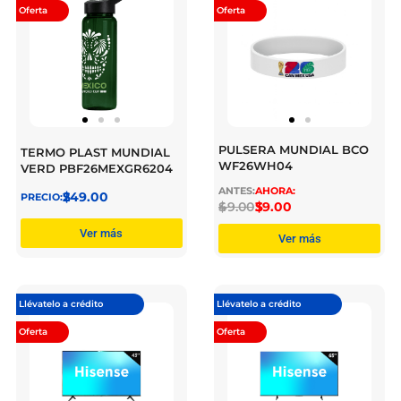
Oferta
Oferta
PULSERA MUNDIAL BCO
TERMO PLAST MUNDIAL
WF26WH04
VERD PBF26MEXGR6204
$
249.00
$
49.00
$
39.00
Ver más
Ver más
Llévatelo a crédito
Llévatelo a crédito
Oferta
Oferta