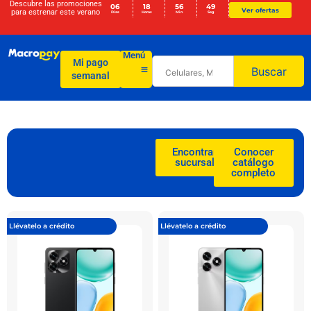
Descubre las promociones
06
18
56
47
Ver ofertas
para
estrenar este verano
Días
Horas
Min
Seg
Menú
Mi pago
Buscar
semanal
Encontrar
Conocer
sucursal
catálogo
completo
Llévatelo a crédito
Llévatelo a crédito