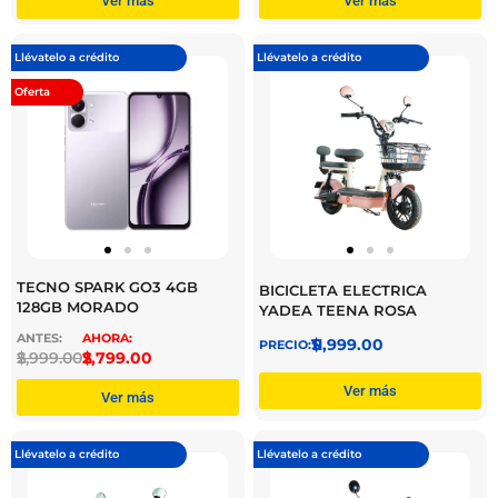
Ver más
Ver más
Llévatelo a crédito
Llévatelo a crédito
Oferta
TECNO SPARK GO3 4GB
BICICLETA ELECTRICA
128GB MORADO
YADEA TEENA ROSA
$
11,999.00
$
2,999.00
$
2,799.00
Ver más
Ver más
Llévatelo a crédito
Llévatelo a crédito