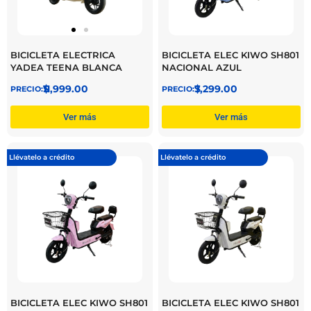
BICICLETA ELECTRICA
BICICLETA ELEC KIWO SH801
YADEA TEENA BLANCA
NACIONAL AZUL
$
11,999.00
$
7,299.00
Ver más
Ver más
Llévatelo a crédito
Llévatelo a crédito
BICICLETA ELEC KIWO SH801
BICICLETA ELEC KIWO SH801