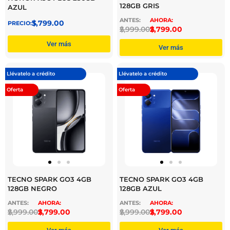
128GB GRIS
AZUL
$
3,799.00
$
2,999.00
$
2,799.00
Ver más
Ver más
Llévatelo a crédito
Llévatelo a crédito
Oferta
Oferta
TECNO SPARK GO3 4GB
TECNO SPARK GO3 4GB
128GB NEGRO
128GB AZUL
$
2,999.00
$
2,799.00
$
2,999.00
$
2,799.00