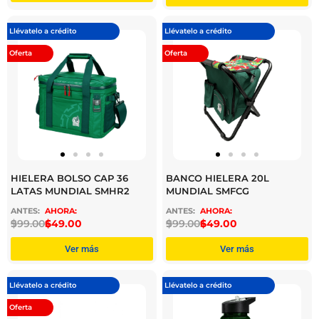
Llévatelo a crédito
Llévatelo a crédito
Oferta
Oferta
HIELERA BOLSO CAP 36
BANCO HIELERA 20L
LATAS MUNDIAL SMHR2
MUNDIAL SMFCG
$
999.00
$
649.00
$
999.00
$
649.00
Ver más
Ver más
Llévatelo a crédito
Llévatelo a crédito
Oferta