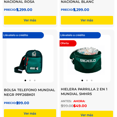
NACIONAL ROSA
NACIONAL BLANC
$
7,299.00
$
7,299.00
Ver más
Ver más
Llévatelo a crédito
Llévatelo a crédito
Oferta
HIELERA PARRILLA 2 EN 1
BOLSA TELEFONO MUNDIAL
MUNDIAL SMHR5
NEGR PPF26BK01
$
299.00
$
999.00
$
649.00
Ver más
Ver más