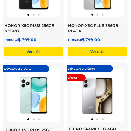
HONOR X5C PLUS 256GB
HONOR X5C PLUS 256GB
NEGRO
PLATA
$
3,799.00
$
3,799.00
Ver más
Ver más
Llévatelo a crédito
Llévatelo a crédito
Oferta
TECNO SPARK GO3 4GB
HONOR X5C PLUS 256GB