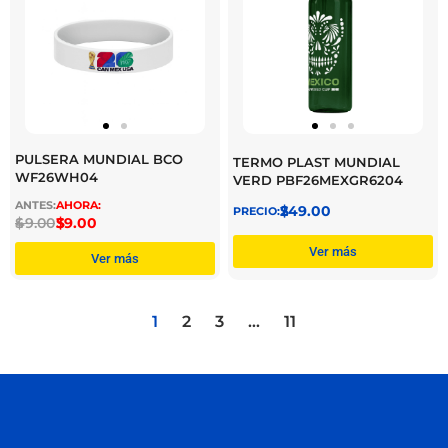
PULSERA MUNDIAL BCO
TERMO PLAST MUNDIAL
WF26WH04
VERD PBF26MEXGR6204
$
249.00
$
49.00
$
39.00
Ver más
Ver más
1
2
3
…
11