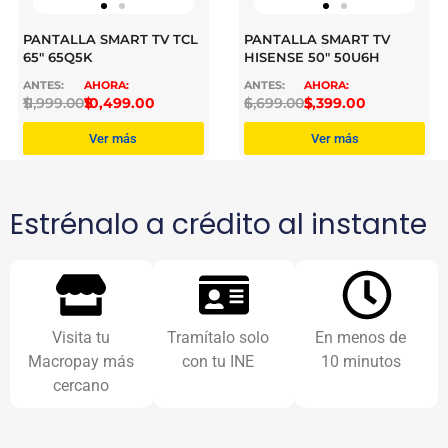
PANTALLA SMART TV TCL
PANTALLA SMART TV
65″ 65Q5K
HISENSE 50″ 50U6H
$
11,999.00
$
10,499.00
$
6,699.00
$
5,399.00
Ver más
Ver más
Estrénalo a crédito al instante
Visita tu
Tramítalo solo
En menos de
Macropay más
con tu INE
10 minutos
cercano