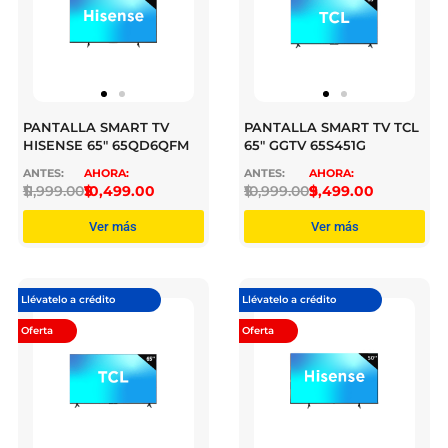
PANTALLA SMART TV
PANTALLA SMART TV TCL
HISENSE 65″ 65QD6QFM
65″ GGTV 65S451G
$
11,999.00
$
10,499.00
$
10,999.00
$
9,499.00
Ver más
Ver más
Llévatelo a crédito
Llévatelo a crédito
Oferta
Oferta