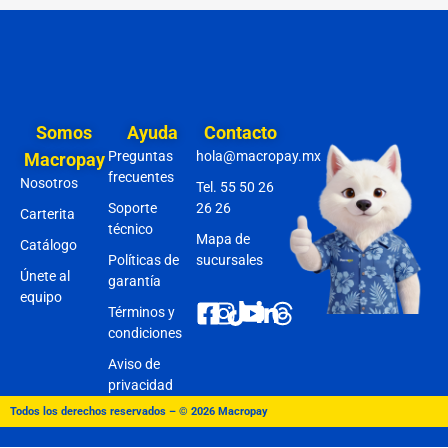
Somos
Ayuda
Contacto
Preguntas
hola@macropay.mx
Macropay
frecuentes
Nosotros
Tel. 55 50 26
Soporte
26 26
Carterita
técnico
Mapa de
Catálogo
Políticas de
sucursales
Únete al
garantía
equipo
Términos y
condiciones
Aviso de
privacidad
Todos los derechos reservados – © 2026 Macropay