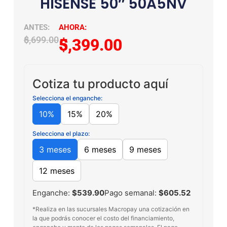
HISENSE 50″ 50A5NV
$
6,699.00
$
5,399.00
Cotiza tu producto aquí
Selecciona el enganche:
10%
15%
20%
Selecciona el plazo:
3 meses
6 meses
9 meses
12 meses
Enganche:
$539.90
Pago semanal:
$605.52
*Realiza en las sucursales Macropay una cotización en
la que podrás conocer el costo del financiamiento,