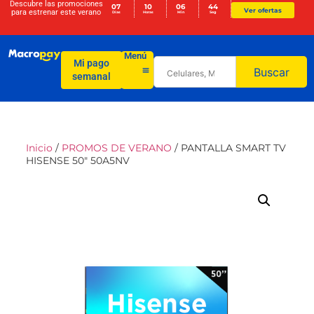
Descubre las promociones
07
10
06
43
Ver ofertas
para
estrenar este verano
Días
Horas
Min
Seg
Menú
Mi pago
Buscar
semanal
Inicio
/
PROMOS DE VERANO
/ PANTALLA SMART TV
HISENSE 50″ 50A5NV