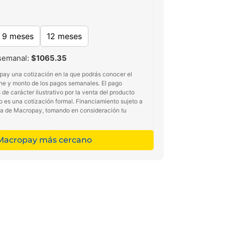
9 meses
12 meses
semanal:
$1065.35
pay una cotización en la que podrás conocer el
he y monto de los pagos semanales. El pago
de carácter ilustrativo por la venta del producto
no es una cotización formal. Financiamiento sujeto a
ma de Macropay, tomando en consideración tu
 Macropay más cercano