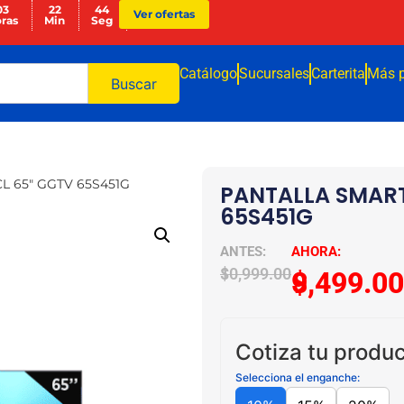
03
22
43
Ver ofertas
ras
Min
Seg
Catálogo
Sucursales
Carterita
Más 
Buscar
L 65″ GGTV 65S451G
PANTALLA SMART
65S451G
$
10,999.00
$
9,499.00
Cotiza tu produc
Selecciona el enganche: