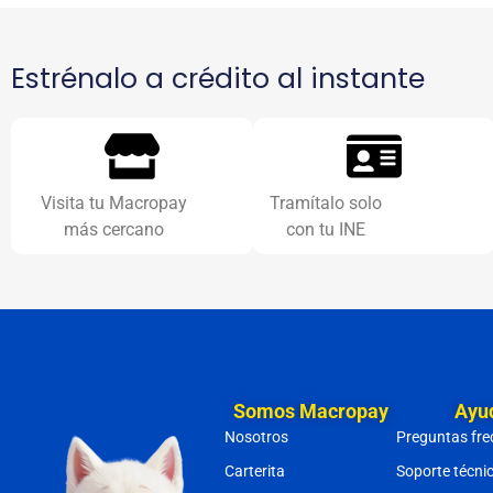
Estrénalo a crédito al instante
Visita tu Macropay
Tramítalo solo
más cercano
con tu INE
Somos Macropay
Ayu
Nosotros
Preguntas fre
Carterita
Soporte técni