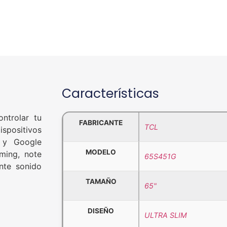
Características
ontrolar tu
FABRICANTE
TCL
ispositivos
z y Google
MODELO
ming, note
65S451G
nte sonido
TAMAÑO
65"
DISEÑO
ULTRA SLIM