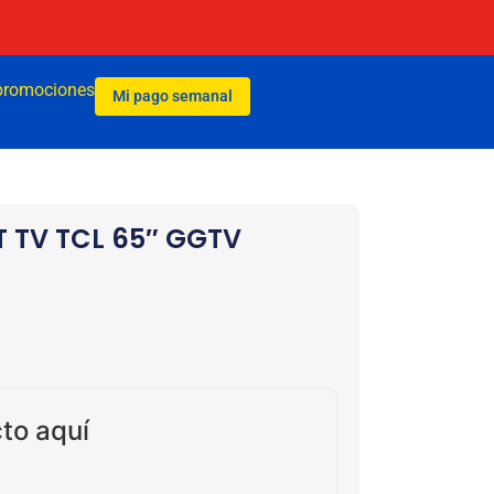
promociones
Mi pago semanal
 TV TCL 65″ GGTV
to aquí