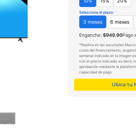
10%
15%
20%
Selecciona el plazo:
3 meses
6 meses
Enganche:
$949.90
Pago 
*Realiza en las sucursales Macro
costo del financiamiento, enganc
semanal indicado en la imagen es 
con el precio indicado; es decir, 
aprobación mediante la platafor
capacidad de pago.
Ubica tu