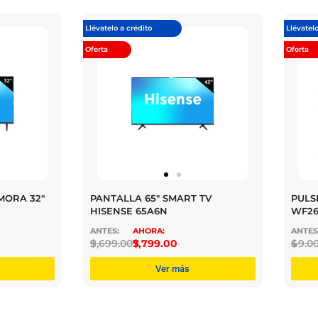
Llévatelo a crédito
Llévatelo
Oferta
Oferta
MORA 32″
PANTALLA 65″ SMART TV
PULS
HISENSE 65A6N
WF2
$
9,699.00
$
7,799.00
$
49.0
Ver más