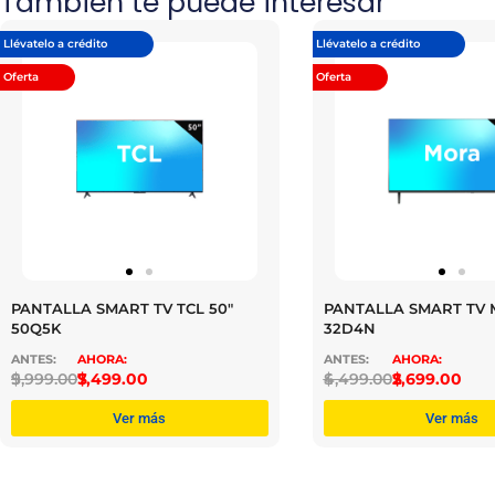
También te puede interesar
Llévatelo a crédito
Llévatelo a crédito
Oferta
Oferta
PANTALLA SMART TV TCL 50″
PANTALLA SMART TV 
50Q5K
32D4N
$
9,999.00
$
7,499.00
$
4,499.00
$
2,699.00
Ver más
Ver más