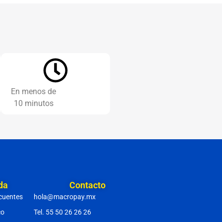
En menos de
10 minutos
da
Contacto
cuentes
hola@macropay.mx
co
Tel. 55 50 26 26 26