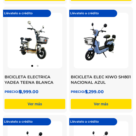
Llévatelo a crédito
Llévatelo a crédito
BICICLETA ELECTRICA
BICICLETA ELEC KIWO SH801
YADEA TEENA BLANCA
NACIONAL AZUL
$
11,999.00
$
7,299.00
Ver más
Ver más
Llévatelo a crédito
Llévatelo a crédito