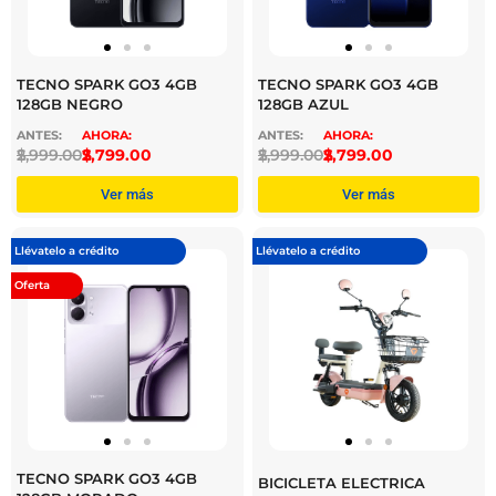
TECNO SPARK GO3 4GB
TECNO SPARK GO3 4GB
128GB NEGRO
128GB AZUL
$
2,999.00
$
2,799.00
$
2,999.00
$
2,799.00
Ver más
Ver más
Llévatelo a crédito
Llévatelo a crédito
Oferta
TECNO SPARK GO3 4GB
BICICLETA ELECTRICA