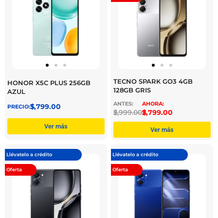
TECNO SPARK GO3 4GB
HONOR X5C PLUS 256GB
128GB GRIS
AZUL
$
3,799.00
$
2,999.00
$
2,799.00
Ver más
Ver más
Llévatelo a crédito
Llévatelo a crédito
Oferta
Oferta