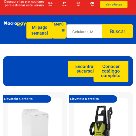
Descubre las promociones
04
17
22
18
Ver ofertas
para
estrenar este verano
Días
Horas
Min
Seg
Menú
Mi pago
Buscar
semanal
Encontrar
Conocer
sucursal
catálogo
completo
Llévatelo a crédito
Llévatelo a crédito