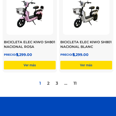
BICICLETA ELEC KIWO SH801
BICICLETA ELEC KIWO SH801
NACIONAL ROSA
NACIONAL BLANC
$
7,299.00
$
7,299.00
Ver más
Ver más
1
2
3
…
11