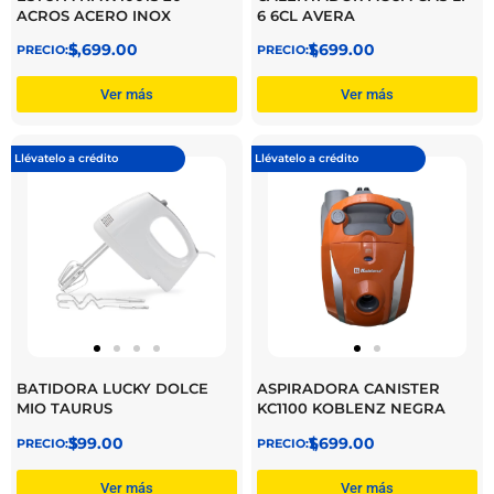
ACROS ACERO INOX
6 6CL AVERA
$
5,699.00
$
1,699.00
Ver más
Ver más
Llévatelo a crédito
Llévatelo a crédito
BATIDORA LUCKY DOLCE
ASPIRADORA CANISTER
MIO TAURUS
KC1100 KOBLENZ NEGRA
$
399.00
$
1,699.00
Ver más
Ver más