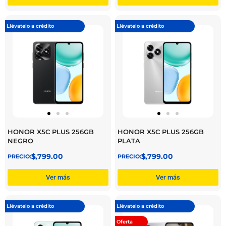
Llévatelo a crédito
Llévatelo a crédito
HONOR X5C PLUS 256GB
HONOR X5C PLUS 256GB
NEGRO
PLATA
$
3,799.00
$
3,799.00
Ver más
Ver más
Llévatelo a crédito
Llévatelo a crédito
Oferta