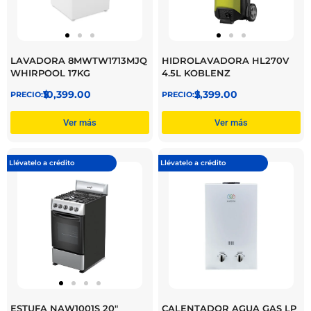
LAVADORA 8MWTW1713MJQ
HIDROLAVADORA HL270V
WHIRPOOL 17KG
4.5L KOBLENZ
$
10,399.00
$
2,399.00
Ver más
Ver más
Llévatelo a crédito
Llévatelo a crédito
ESTUFA NAW1001S 20″
CALENTADOR AGUA GAS LP