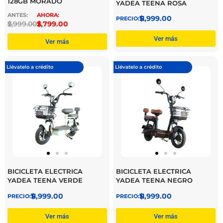
128GB MORADO
YADEA TEENA ROSA
$
11,999.00
$
2,999.00
$
2,799.00
Ver más
Ver más
Llévatelo a crédito
Llévatelo a crédito
BICICLETA ELECTRICA
BICICLETA ELECTRICA
YADEA TEENA VERDE
YADEA TEENA NEGRO
$
11,999.00
$
11,999.00
Ver más
Ver más