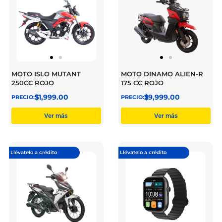
MOTO ISLO MUTANT
MOTO DINAMO ALIEN-R
250CC ROJO
175 CC ROJO
$
31,999.00
$
29,999.00
Ver más
Ver más
Llévatelo a crédito
Llévatelo a crédito