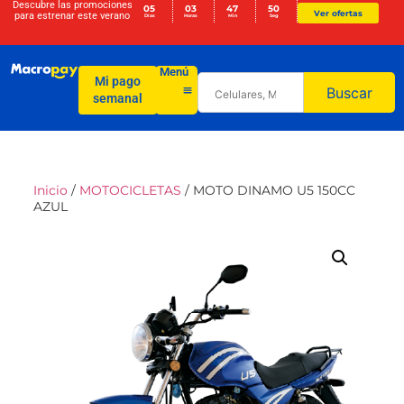
Descubre las promociones
05
03
47
49
Ver ofertas
para
estrenar este verano
Días
Horas
Min
Seg
Menú
Mi pago
Buscar
semanal
Inicio
/
MOTOCICLETAS
/ MOTO DINAMO U5 150CC
AZUL