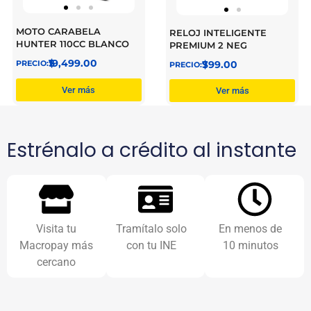
MOTO CARABELA
RELOJ INTELIGENTE
HUNTER 110CC BLANCO
PREMIUM 2 NEG
$
19,499.00
$
799.00
Ver más
Ver más
Estrénalo a crédito al instante
Visita tu
Tramítalo solo
En menos de
Macropay más
con tu INE
10 minutos
cercano