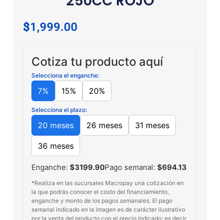
250CC ROJO
$
31,999.00
Cotiza tu producto aquí
Selecciona el enganche:
7%
15%
20%
Selecciona el plazo:
20 meses
26 meses
31 meses
36 meses
Enganche:
$3199.90
Pago semanal:
$694.13
*Realiza en las sucursales Macropay una cotización en
la que podrás conocer el costo del financiamiento,
enganche y monto de los pagos semanales. El pago
semanal indicado en la imagen es de carácter ilustrativo
por la venta del producto con el precio indicado; es decir,