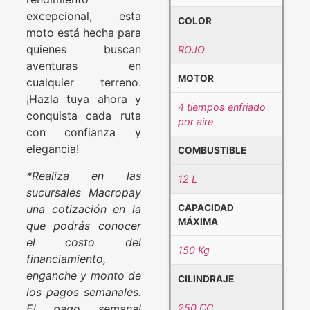
excepcional, esta
COLOR
moto está hecha para
quienes buscan
ROJO
aventuras en
MOTOR
cualquier terreno.
¡Hazla tuya ahora y
4 tiempos enfriado
conquista cada ruta
por aire
con confianza y
elegancia!
COMBUSTIBLE
*Realiza en las
12 L
sucursales Macropay
una cotización en la
CAPACIDAD
MÁXIMA
que podrás conocer
el costo del
150 Kg
financiamiento,
enganche y monto de
CILINDRAJE
los pagos semanales.
El pago semanal
250 CC