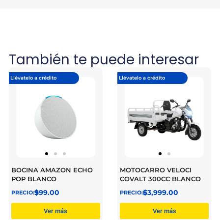
También te puede interesar
Llévatelo a crédito
Llévatelo a crédito
BOCINA AMAZON ECHO
MOTOCARRO VELOCI
POP BLANCO
COVALT 300CC BLANCO
$
999.00
$
63,999.00
Ver más
Ver más