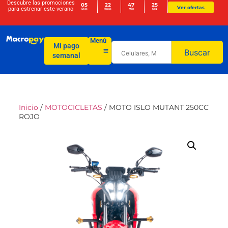
Descubre las promociones
05
22
47
25
Ver ofertas
para
estrenar este verano
Días
Horas
Min
Seg
Menú
Mi pago
Buscar
semanal
Inicio
/
MOTOCICLETAS
/ MOTO ISLO MUTANT 250CC
ROJO