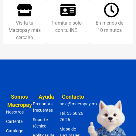
Visita tu
Tramítalo solo
En menos de
Macropay más
con tu INE
10 minutos
cercano
Somos
Ayuda
Contacto
Preguntas
hola@macropay.mx
Macropay
frecuentes
Nosotros
Tel. 55 50 26
Soporte
26 26
Carterita
técnico
Mapa de
Catálogo
Políticas de
sucursales