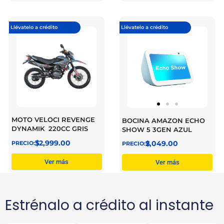
Llévatelo a crédito
Llévatelo a crédito
MOTO VELOCI REVENGE
BOCINA AMAZON ECHO
DYNAMIK 220CC GRIS
SHOW 5 3GEN AZUL
$
32,999.00
$
2,049.00
Ver más
Ver más
Estrénalo a crédito al instante