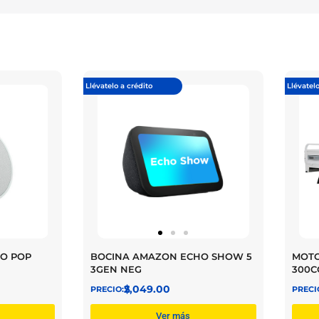
Llévatelo a crédito
Llévatelo
O POP
BOCINA AMAZON ECHO SHOW 5
MOTO
3GEN NEG
300C
$
2,049.00
Ver más