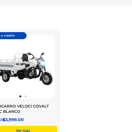
 a crédito
CARRO VELOCI COVALT
C BLANCO
$
63,999.00
Ver más