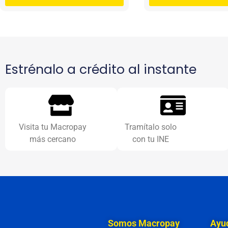
Estrénalo a crédito al instante
Visita tu Macropay
Tramítalo solo
más cercano
con tu INE
Somos Macropay
Ayu