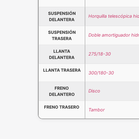
SUSPENSIÓN
Horquilla telescópica hid
DELANTERA
SUSPENSIÓN
Doble amortiguador hidr
TRASERA
LLANTA
275/18-30
DELANTERA
LLANTA TRASERA
300/180-30
FRENO
Disco
DELANTERO
FRENO TRASERO
Tambor