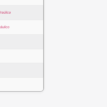
raúlica
áulico