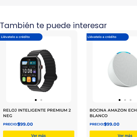
También te puede interesar
Llévatelo a crédito
Llévatelo a crédito
RELOJ INTELIGENTE PREMIUM 2
BOCINA AMAZON ECH
NEG
BLANCO
$
799.00
$
999.00
Ver más
Ver más