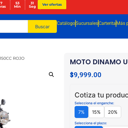
17
53
30
Ver ofertas
ras
Min
Seg
Catálogo
Sucursales
Carterita
Más 
Buscar
150CC ROJO
MOTO DINAMO U
$
19,999.00
Cotiza tu produc
Selecciona el enganche:
7%
15%
20%
Selecciona el plazo: