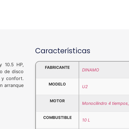
Características
y 10.5 HP,
FABRICANTE
DINAMO
o de disco
 y confort.
MODELO
on arranque
U2
MOTOR
Monocilindro 4 tiempos, 
COMBUSTIBLE
10 L