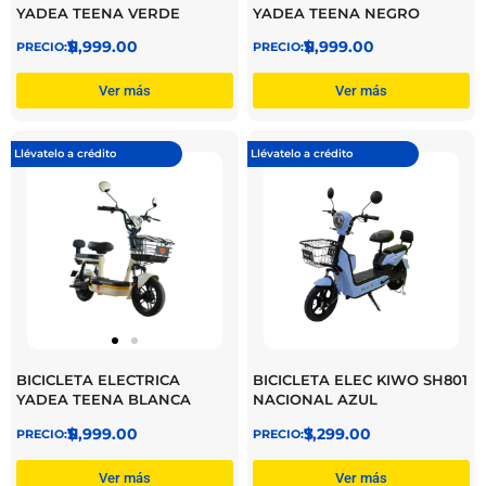
YADEA TEENA VERDE
YADEA TEENA NEGRO
$
11,999.00
$
11,999.00
Ver más
Ver más
Llévatelo a crédito
Llévatelo a crédito
BICICLETA ELECTRICA
BICICLETA ELEC KIWO SH801
YADEA TEENA BLANCA
NACIONAL AZUL
$
11,999.00
$
7,299.00
Ver más
Ver más