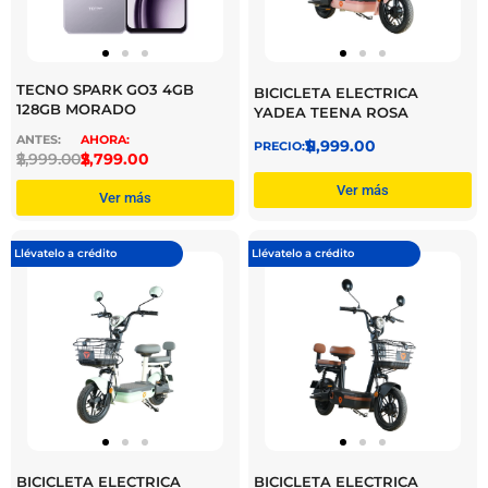
TECNO SPARK GO3 4GB
BICICLETA ELECTRICA
128GB MORADO
YADEA TEENA ROSA
$
11,999.00
$
2,999.00
$
2,799.00
Ver más
Ver más
Llévatelo a crédito
Llévatelo a crédito
BICICLETA ELECTRICA
BICICLETA ELECTRICA