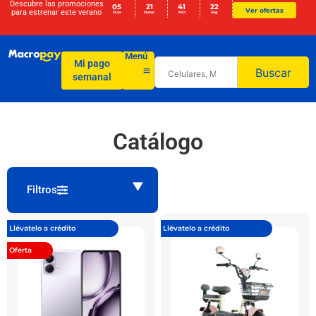
Descubre las promociones
05
21
41
22
Ver ofertas
para
estrenar este verano
Días
Horas
Min
Seg
Menú
Mi pago
Buscar
semanal
Catálogo
Filtros
Llévatelo a crédito
Llévatelo a crédito
Oferta