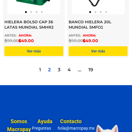
HIELERA BOLSO CAP 36
BANCO HIELERA 20L
LATAS MUNDIAL SMHR2
MUNDIAL SMFCG
$
999.00
$
649.00
$
999.00
$
649.00
Ver más
Ver más
1
2
3
4
…
19
Somos
Ayuda
Contacto
Preguntas
hola@macropay.mx
Macropay