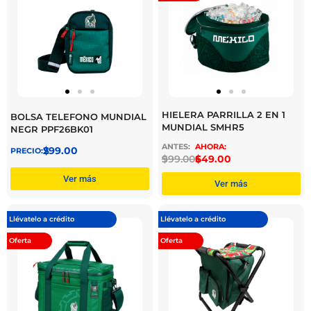
HIELERA PARRILLA 2 EN 1
BOLSA TELEFONO MUNDIAL
MUNDIAL SMHR5
NEGR PPF26BK01
$
299.00
$
999.00
$
649.00
Ver más
Ver más
Llévatelo a crédito
Llévatelo a crédito
Oferta
Oferta