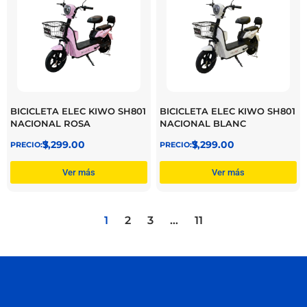
BICICLETA ELEC KIWO SH801
BICICLETA ELEC KIWO SH801
NACIONAL ROSA
NACIONAL BLANC
$
7,299.00
$
7,299.00
Ver más
Ver más
1
2
3
…
11