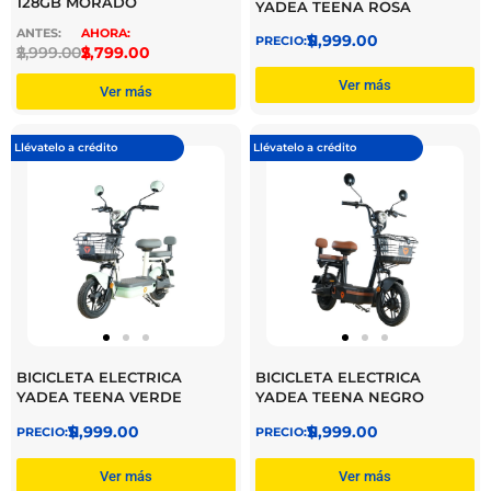
128GB MORADO
YADEA TEENA ROSA
$
11,999.00
$
2,999.00
$
2,799.00
Ver más
Ver más
Llévatelo a crédito
Llévatelo a crédito
BICICLETA ELECTRICA
BICICLETA ELECTRICA
YADEA TEENA VERDE
YADEA TEENA NEGRO
$
11,999.00
$
11,999.00
Ver más
Ver más