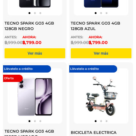
TECNO SPARK GO3 4GB
TECNO SPARK GO3 4GB
128GB NEGRO
128GB AZUL
$
2,999.00
$
2,799.00
$
2,999.00
$
2,799.00
Ver más
Ver más
Llévatelo a crédito
Llévatelo a crédito
Oferta
TECNO SPARK GO3 4GB
BICICLETA ELECTRICA