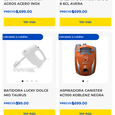
ACROS ACERO INOX
6 6CL AVERA
$
5,699.00
$
1,699.00
Ver más
Ver más
Llévatelo a crédito
Llévatelo a crédito
BATIDORA LUCKY DOLCE
ASPIRADORA CANISTER
MIO TAURUS
KC1100 KOBLENZ NEGRA
$
399.00
$
1,699.00
Ver más
Ver más