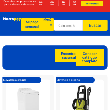
Descubre las promociones
04
00
28
56
Ver ofertas
para
estrenar este verano
Días
Horas
Min
Seg
Menú
Mi pago
Buscar
semanal
Encontrar
Conocer
sucursal
catálogo
completo
Llévatelo a crédito
Llévatelo a crédito