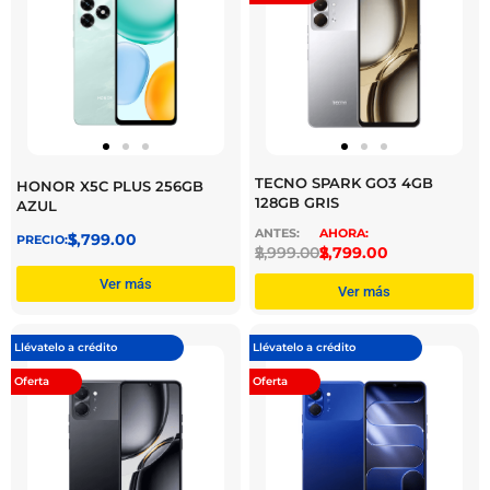
TECNO SPARK GO3 4GB
HONOR X5C PLUS 256GB
128GB GRIS
AZUL
$
3,799.00
$
2,999.00
$
2,799.00
Ver más
Ver más
Llévatelo a crédito
Llévatelo a crédito
Oferta
Oferta