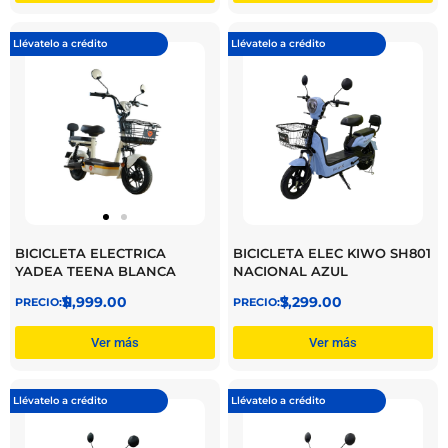
Llévatelo a crédito
Llévatelo a crédito
BICICLETA ELECTRICA
BICICLETA ELEC KIWO SH801
YADEA TEENA BLANCA
NACIONAL AZUL
$
11,999.00
$
7,299.00
Ver más
Ver más
Llévatelo a crédito
Llévatelo a crédito