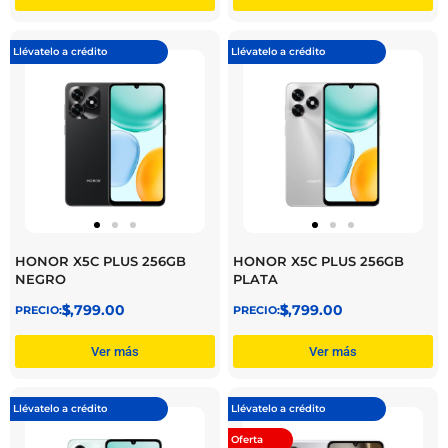
Llévatelo a crédito
Llévatelo a crédito
HONOR X5C PLUS 256GB
HONOR X5C PLUS 256GB
NEGRO
PLATA
$
3,799.00
$
3,799.00
Ver más
Ver más
Llévatelo a crédito
Llévatelo a crédito
Oferta