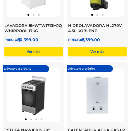
LAVADORA 8MWTW1713MJQ
HIDROLAVADORA HL270V
WHIRPOOL 17KG
4.5L KOBLENZ
$
10,399.00
$
2,399.00
Ver más
Ver más
Llévatelo a crédito
Llévatelo a crédito
ESTUFA NAW1001S 20″
CALENTADOR AGUA GAS LP