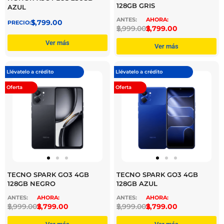
128GB GRIS
AZUL
$
3,799.00
$
2,999.00
$
2,799.00
Ver más
Ver más
Llévatelo a crédito
Llévatelo a crédito
Oferta
Oferta
TECNO SPARK GO3 4GB
TECNO SPARK GO3 4GB
128GB NEGRO
128GB AZUL
$
2,999.00
$
2,799.00
$
2,999.00
$
2,799.00