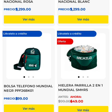
NACIONAL ROSA
NACIONAL BLANC
$
7,299.00
$
7,299.00
Ver más
Ver más
Llévatelo a crédito
Llévatelo a crédito
Oferta
HIELERA PARRILLA 2 EN 1
BOLSA TELEFONO MUNDIAL
MUNDIAL SMHR5
NEGR PPF26BK01
$
299.00
$
999.00
$
649.00
Ver más
Ver más