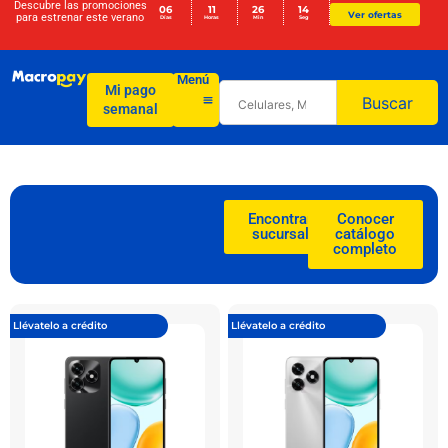
Descubre las promociones
06
11
26
14
Ver ofertas
para
estrenar este verano
Días
Horas
Min
Seg
Menú
Mi pago
Buscar
semanal
Encontrar
Conocer
sucursal
catálogo
completo
Llévatelo a crédito
Llévatelo a crédito