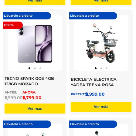
Ver más
Ver más
Llévatelo a crédito
Llévatelo a crédito
Oferta
TECNO SPARK GO3 4GB
BICICLETA ELECTRICA
128GB MORADO
YADEA TEENA ROSA
$
11,999.00
$
2,999.00
$
2,799.00
Ver más
Ver más
Llévatelo a crédito
Llévatelo a crédito