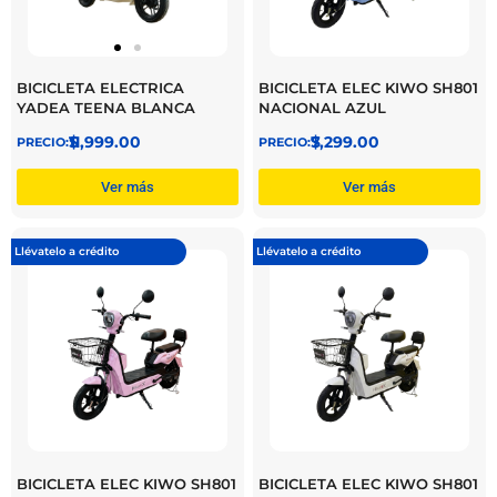
BICICLETA ELECTRICA
BICICLETA ELEC KIWO SH801
YADEA TEENA BLANCA
NACIONAL AZUL
$
11,999.00
$
7,299.00
Ver más
Ver más
Llévatelo a crédito
Llévatelo a crédito
BICICLETA ELEC KIWO SH801
BICICLETA ELEC KIWO SH801