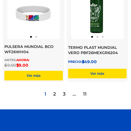
PULSERA MUNDIAL BCO
TERMO PLAST MUNDIAL
WF26WH04
VERD PBF26MEXGR6204
$
249.00
$
49.00
$
39.00
Ver más
Ver más
1
2
3
…
11