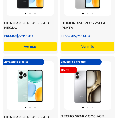
HONOR X5C PLUS 256GB
HONOR X5C PLUS 256GB
NEGRO
PLATA
$
3,799.00
$
3,799.00
Ver más
Ver más
Llévatelo a crédito
Llévatelo a crédito
Oferta
TECNO SPARK GO3 4GB
HONOR X5C PLUS 256GB