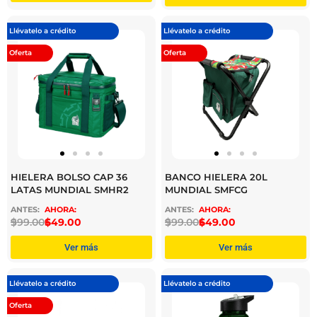
Llévatelo a crédito
Llévatelo a crédito
Oferta
Oferta
HIELERA BOLSO CAP 36
BANCO HIELERA 20L
LATAS MUNDIAL SMHR2
MUNDIAL SMFCG
$
999.00
$
649.00
$
999.00
$
649.00
Ver más
Ver más
Llévatelo a crédito
Llévatelo a crédito
Oferta