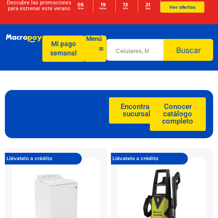
Descubre las promociones
05
19
13
21
Ver ofertas
para
estrenar este verano
Días
Horas
Min
Seg
Menú
Mi pago
Buscar
semanal
Encontrar
Conocer
sucursal
catálogo
completo
Llévatelo a crédito
Llévatelo a crédito