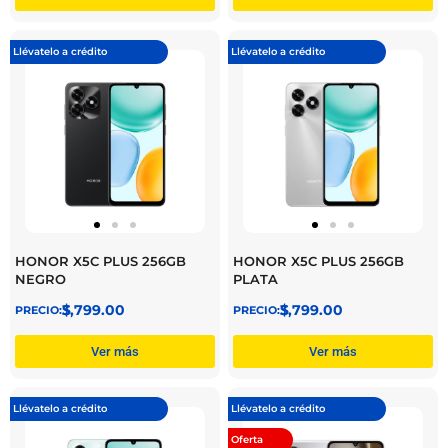
Llévatelo a crédito
Llévatelo a crédito
HONOR X5C PLUS 256GB
HONOR X5C PLUS 256GB
NEGRO
PLATA
$
3,799.00
$
3,799.00
Ver más
Ver más
Llévatelo a crédito
Llévatelo a crédito
Oferta