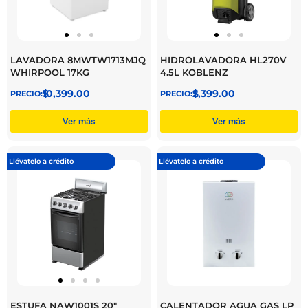
LAVADORA 8MWTW1713MJQ
HIDROLAVADORA HL270V
WHIRPOOL 17KG
4.5L KOBLENZ
$
10,399.00
$
2,399.00
Ver más
Ver más
Llévatelo a crédito
Llévatelo a crédito
ESTUFA NAW1001S 20″
CALENTADOR AGUA GAS LP