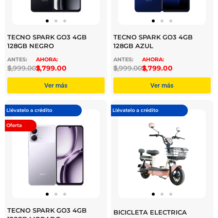
TECNO SPARK GO3 4GB
TECNO SPARK GO3 4GB
128GB NEGRO
128GB AZUL
$
2,999.00
$
2,799.00
$
2,999.00
$
2,799.00
Ver más
Ver más
Llévatelo a crédito
Llévatelo a crédito
Oferta
TECNO SPARK GO3 4GB
BICICLETA ELECTRICA