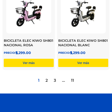
BICICLETA ELEC KIWO SH801
BICICLETA ELEC KIWO SH801
NACIONAL ROSA
NACIONAL BLANC
$
7,299.00
$
7,299.00
Ver más
Ver más
1
2
3
…
11