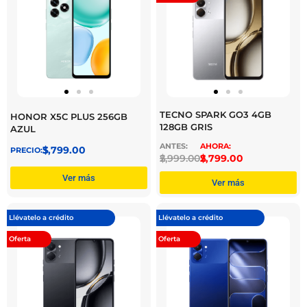
TECNO SPARK GO3 4GB
HONOR X5C PLUS 256GB
128GB GRIS
AZUL
$
3,799.00
$
2,999.00
$
2,799.00
Ver más
Ver más
Llévatelo a crédito
Llévatelo a crédito
Oferta
Oferta