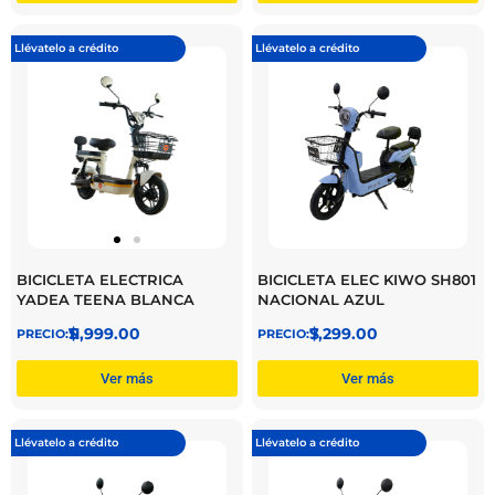
Llévatelo a crédito
Llévatelo a crédito
BICICLETA ELECTRICA
BICICLETA ELEC KIWO SH801
YADEA TEENA BLANCA
NACIONAL AZUL
$
11,999.00
$
7,299.00
Ver más
Ver más
Llévatelo a crédito
Llévatelo a crédito