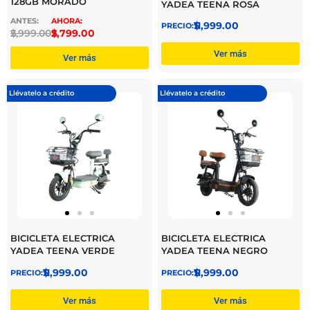
128GB MORADO
YADEA TEENA ROSA
$
11,999.00
$
2,999.00
$
2,799.00
Ver más
Ver más
Llévatelo a crédito
Llévatelo a crédito
BICICLETA ELECTRICA
BICICLETA ELECTRICA
YADEA TEENA VERDE
YADEA TEENA NEGRO
$
11,999.00
$
11,999.00
Ver más
Ver más