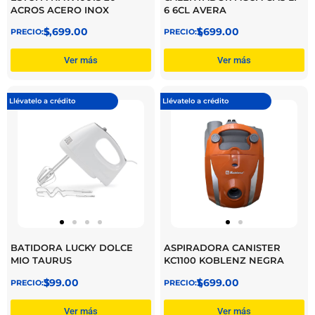
ACROS ACERO INOX
6 6CL AVERA
$
5,699.00
$
1,699.00
Ver más
Ver más
Llévatelo a crédito
Llévatelo a crédito
BATIDORA LUCKY DOLCE
ASPIRADORA CANISTER
MIO TAURUS
KC1100 KOBLENZ NEGRA
$
399.00
$
1,699.00
Ver más
Ver más