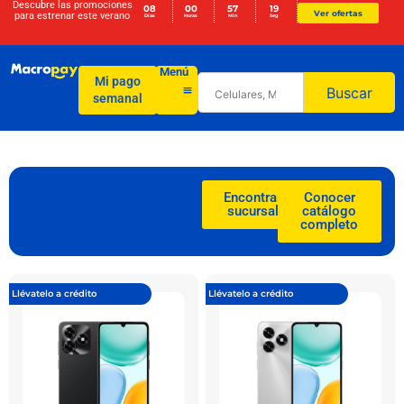
Descubre las promociones
08
00
57
17
Ver ofertas
para
estrenar este verano
Días
Horas
Min
Seg
Menú
Mi pago
Buscar
semanal
Encontrar
Conocer
sucursal
catálogo
completo
Llévatelo a crédito
Llévatelo a crédito