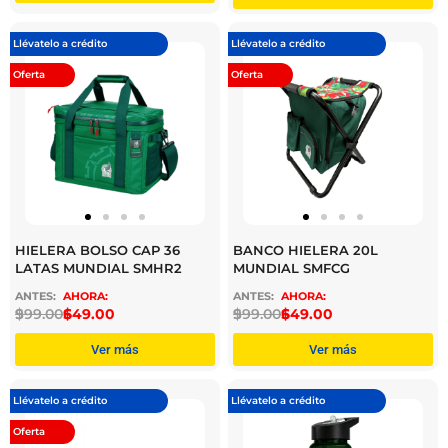
Llévatelo a crédito
Llévatelo a crédito
Oferta
Oferta
HIELERA BOLSO CAP 36
BANCO HIELERA 20L
LATAS MUNDIAL SMHR2
MUNDIAL SMFCG
$
999.00
$
649.00
$
999.00
$
649.00
Ver más
Ver más
Llévatelo a crédito
Llévatelo a crédito
Oferta