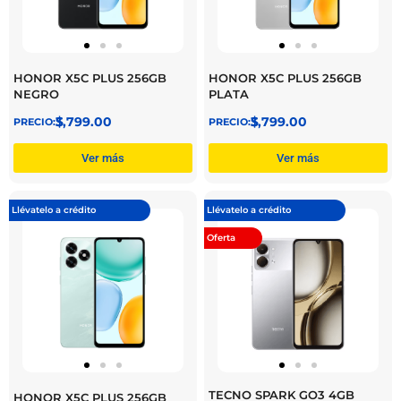
HONOR X5C PLUS 256GB
HONOR X5C PLUS 256GB
NEGRO
PLATA
$
3,799.00
$
3,799.00
Ver más
Ver más
Llévatelo a crédito
Llévatelo a crédito
Oferta
TECNO SPARK GO3 4GB
HONOR X5C PLUS 256GB