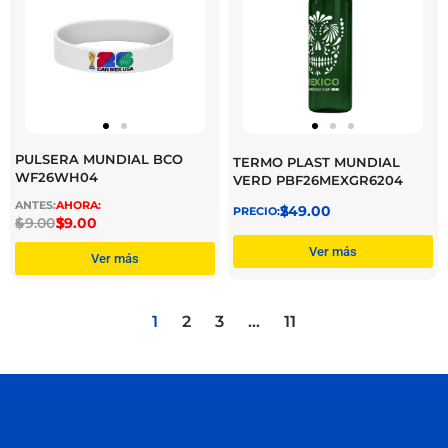
PULSERA MUNDIAL BCO
TERMO PLAST MUNDIAL
WF26WH04
VERD PBF26MEXGR6204
$
249.00
$
49.00
$
39.00
Ver más
Ver más
1
2
3
…
11