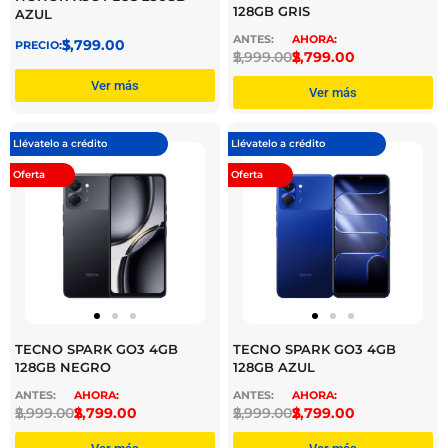
128GB GRIS
AZUL
$
3,799.00
$
2,999.00
$
2,799.00
Ver más
Ver más
Llévatelo a crédito
Llévatelo a crédito
Oferta
Oferta
TECNO SPARK GO3 4GB
TECNO SPARK GO3 4GB
128GB NEGRO
128GB AZUL
$
2,999.00
$
2,799.00
$
2,999.00
$
2,799.00