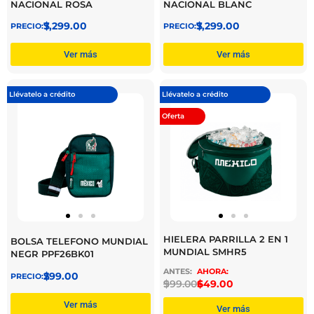
NACIONAL ROSA
NACIONAL BLANC
$
7,299.00
$
7,299.00
Ver más
Ver más
Llévatelo a crédito
Llévatelo a crédito
Oferta
HIELERA PARRILLA 2 EN 1
BOLSA TELEFONO MUNDIAL
MUNDIAL SMHR5
NEGR PPF26BK01
$
299.00
$
999.00
$
649.00
Ver más
Ver más