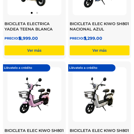
BICICLETA ELECTRICA
BICICLETA ELEC KIWO SH801
YADEA TEENA BLANCA
NACIONAL AZUL
$
11,999.00
$
7,299.00
Ver más
Ver más
Llévatelo a crédito
Llévatelo a crédito
BICICLETA ELEC KIWO SH801
BICICLETA ELEC KIWO SH801