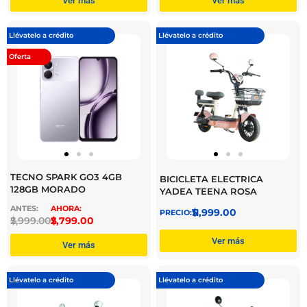
Ver más
Ver más
Llévatelo a crédito
Llévatelo a crédito
Oferta
TECNO SPARK GO3 4GB
BICICLETA ELECTRICA
128GB MORADO
YADEA TEENA ROSA
$
11,999.00
$
2,999.00
$
2,799.00
Ver más
Ver más
Llévatelo a crédito
Llévatelo a crédito