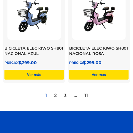
BICICLETA ELEC KIWO SH801
BICICLETA ELEC KIWO SH801
NACIONAL AZUL
NACIONAL ROSA
$
7,299.00
$
7,299.00
Ver más
Ver más
1
2
3
…
11