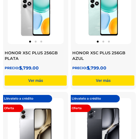
HONOR X5C PLUS 256GB
HONOR X5C PLUS 256GB
PLATA
AZUL
$
3,799.00
$
3,799.00
Ver más
Ver más
Llévatelo a crédito
Llévatelo a crédito
Oferta
Oferta