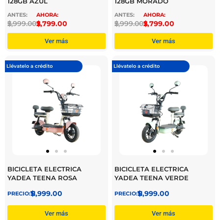
128GB AZUL
128GB MORADO
$
2,999.00
$
2,799.00
$
2,999.00
$
2,799.00
Ver más
Ver más
Llévatelo a crédito
Llévatelo a crédito
BICICLETA ELECTRICA
BICICLETA ELECTRICA
YADEA TEENA ROSA
YADEA TEENA VERDE
$
11,999.00
$
11,999.00
Ver más
Ver más