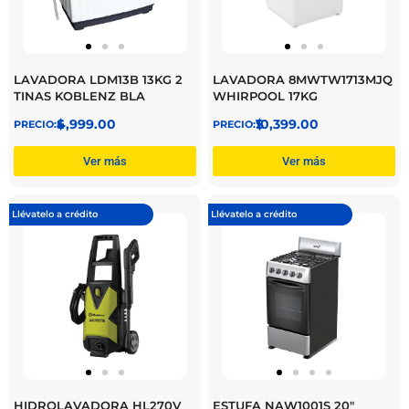
LAVADORA LDM13B 13KG 2
LAVADORA 8MWTW1713MJQ
TINAS KOBLENZ BLA
WHIRPOOL 17KG
$
4,999.00
$
10,399.00
Ver más
Ver más
Llévatelo a crédito
Llévatelo a crédito
HIDROLAVADORA HL270V
ESTUFA NAW1001S 20″