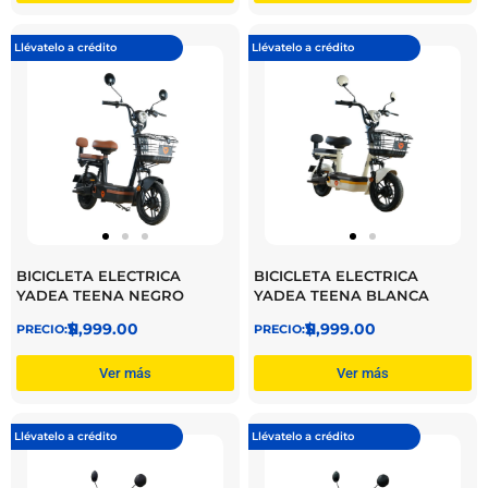
Llévatelo a crédito
Llévatelo a crédito
BICICLETA ELECTRICA
BICICLETA ELECTRICA
YADEA TEENA NEGRO
YADEA TEENA BLANCA
$
11,999.00
$
11,999.00
Ver más
Ver más
Llévatelo a crédito
Llévatelo a crédito