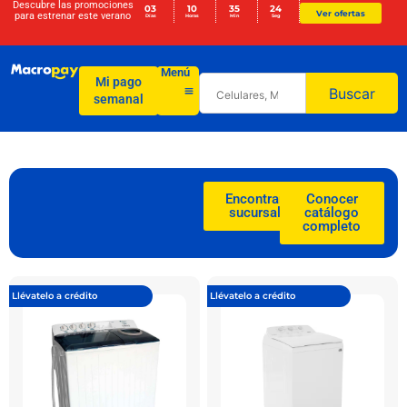
Descubre las promociones
03
10
35
23
Ver ofertas
para
estrenar este verano
Días
Horas
Min
Seg
Menú
Mi pago
Buscar
semanal
Encontrar
Conocer
sucursal
catálogo
completo
Llévatelo a crédito
Llévatelo a crédito