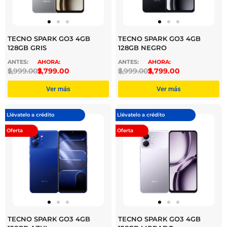
TECNO SPARK GO3 4GB
TECNO SPARK GO3 4GB
128GB GRIS
128GB NEGRO
$
2,999.00
$
2,799.00
$
2,999.00
$
2,799.00
Ver más
Ver más
Llévatelo a crédito
Llévatelo a crédito
Oferta
Oferta
TECNO SPARK GO3 4GB
TECNO SPARK GO3 4GB