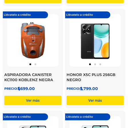
Llévatelo a crédito
Llévatelo a crédito
ASPIRADORA CANISTER
HONOR X5C PLUS 256GB
KC1100 KOBLENZ NEGRA
NEGRO
$
1,699.00
$
3,799.00
Ver más
Ver más
Llévatelo a crédito
Llévatelo a crédito