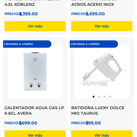
4.5L KOBLENZ
ACROS ACERO INOX
$
2,399.00
$
5,699.00
Ver más
Ver más
Llévatelo a crédito
Llévatelo a crédito
CALENTADOR AGUA GAS LP
BATIDORA LUCKY DOLCE
6 6CL AVERA
MIO TAURUS
$
1,699.00
$
399.00
Ver más
Ver más