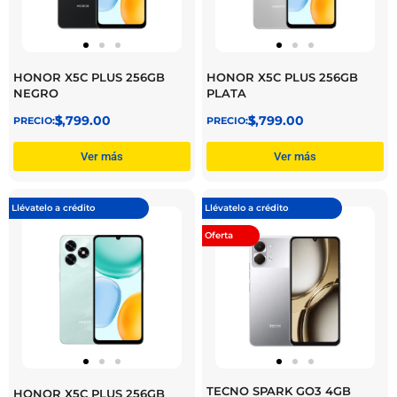
HONOR X5C PLUS 256GB
HONOR X5C PLUS 256GB
NEGRO
PLATA
$
3,799.00
$
3,799.00
Ver más
Ver más
Llévatelo a crédito
Llévatelo a crédito
Oferta
TECNO SPARK GO3 4GB
HONOR X5C PLUS 256GB