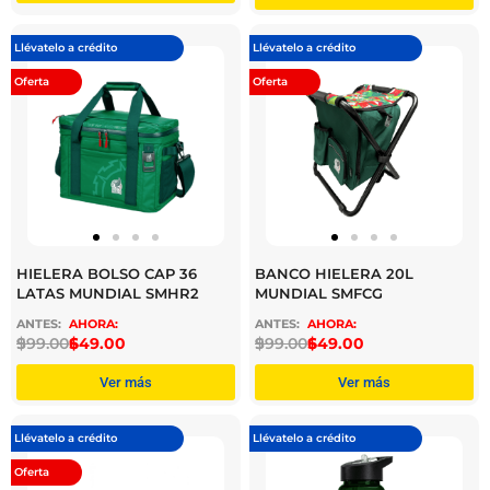
Llévatelo a crédito
Llévatelo a crédito
Oferta
Oferta
HIELERA BOLSO CAP 36
BANCO HIELERA 20L
LATAS MUNDIAL SMHR2
MUNDIAL SMFCG
$
999.00
$
649.00
$
999.00
$
649.00
Ver más
Ver más
Llévatelo a crédito
Llévatelo a crédito
Oferta