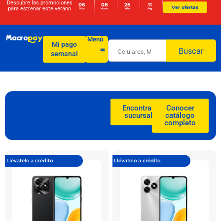
Descubre las promociones
06
08
25
10
Ver ofertas
para
estrenar este verano
Días
Horas
Min
Seg
Menú
Mi pago
Buscar
semanal
Encontrar
Conocer
sucursal
catálogo
completo
Llévatelo a crédito
Llévatelo a crédito