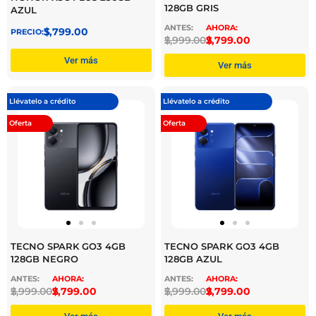
128GB GRIS
AZUL
$
3,799.00
$
2,999.00
$
2,799.00
Ver más
Ver más
Llévatelo a crédito
Llévatelo a crédito
Oferta
Oferta
TECNO SPARK GO3 4GB
TECNO SPARK GO3 4GB
128GB NEGRO
128GB AZUL
$
2,999.00
$
2,799.00
$
2,999.00
$
2,799.00