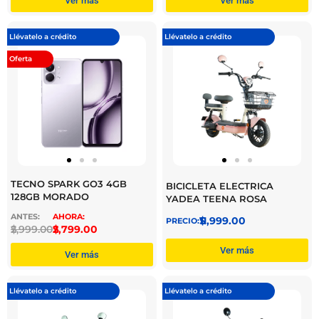
Ver más
Ver más
Llévatelo a crédito
Llévatelo a crédito
Oferta
TECNO SPARK GO3 4GB
BICICLETA ELECTRICA
128GB MORADO
YADEA TEENA ROSA
$
11,999.00
$
2,999.00
$
2,799.00
Ver más
Ver más
Llévatelo a crédito
Llévatelo a crédito