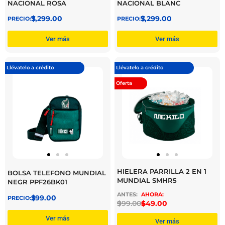
NACIONAL ROSA
NACIONAL BLANC
$
7,299.00
$
7,299.00
Ver más
Ver más
Llévatelo a crédito
Llévatelo a crédito
Oferta
HIELERA PARRILLA 2 EN 1
BOLSA TELEFONO MUNDIAL
MUNDIAL SMHR5
NEGR PPF26BK01
$
299.00
$
999.00
$
649.00
Ver más
Ver más