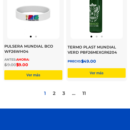
PULSERA MUNDIAL BCO
TERMO PLAST MUNDIAL
WF26WH04
VERD PBF26MEXGR6204
$
249.00
$
49.00
$
39.00
Ver más
Ver más
1
2
3
…
11