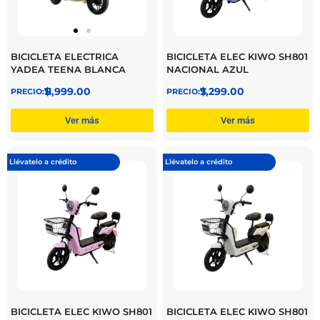
BICICLETA ELECTRICA
BICICLETA ELEC KIWO SH801
YADEA TEENA BLANCA
NACIONAL AZUL
$
11,999.00
$
7,299.00
Ver más
Ver más
Llévatelo a crédito
Llévatelo a crédito
BICICLETA ELEC KIWO SH801
BICICLETA ELEC KIWO SH801