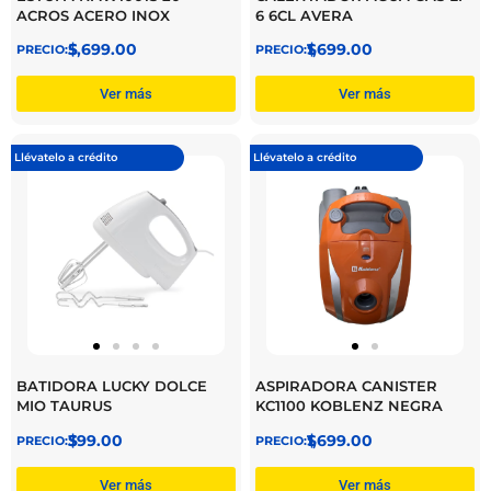
ACROS ACERO INOX
6 6CL AVERA
$
5,699.00
$
1,699.00
Ver más
Ver más
Llévatelo a crédito
Llévatelo a crédito
BATIDORA LUCKY DOLCE
ASPIRADORA CANISTER
MIO TAURUS
KC1100 KOBLENZ NEGRA
$
399.00
$
1,699.00
Ver más
Ver más