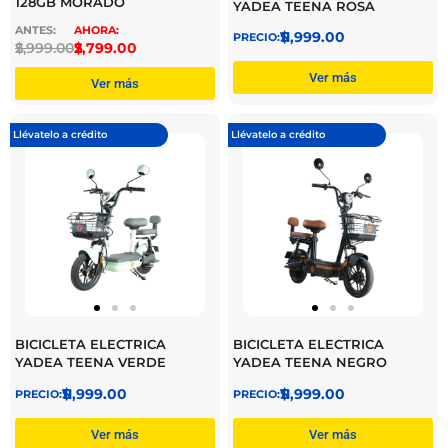
128GB MORADO
YADEA TEENA ROSA
$
11,999.00
$
2,999.00
$
2,799.00
Ver más
Ver más
Llévatelo a crédito
Llévatelo a crédito
BICICLETA ELECTRICA
BICICLETA ELECTRICA
YADEA TEENA VERDE
YADEA TEENA NEGRO
$
11,999.00
$
11,999.00
Ver más
Ver más