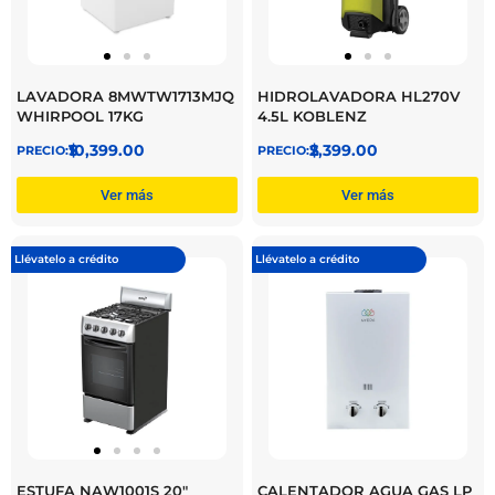
LAVADORA 8MWTW1713MJQ
HIDROLAVADORA HL270V
WHIRPOOL 17KG
4.5L KOBLENZ
$
10,399.00
$
2,399.00
Ver más
Ver más
Llévatelo a crédito
Llévatelo a crédito
ESTUFA NAW1001S 20″
CALENTADOR AGUA GAS LP