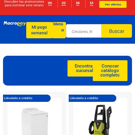
Descubre las promociones
06
02
56
51
Ver ofertas
para
estrenar este verano
Días
Horas
Min
Seg
Menú
Mi pago
Buscar
semanal
Encontrar
Conocer
sucursal
catálogo
completo
Llévatelo a crédito
Llévatelo a crédito