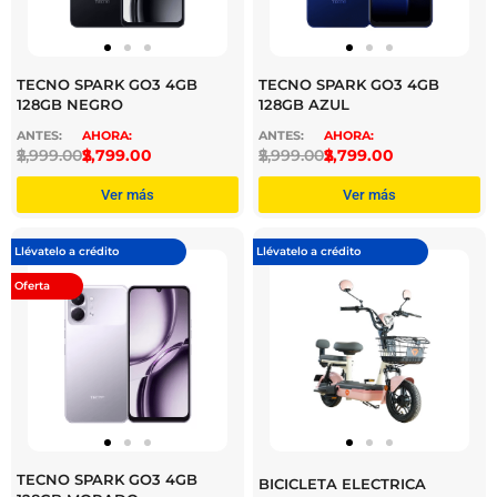
TECNO SPARK GO3 4GB
TECNO SPARK GO3 4GB
128GB NEGRO
128GB AZUL
$
2,999.00
$
2,799.00
$
2,999.00
$
2,799.00
Ver más
Ver más
Llévatelo a crédito
Llévatelo a crédito
Oferta
TECNO SPARK GO3 4GB
BICICLETA ELECTRICA