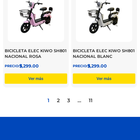
BICICLETA ELEC KIWO SH801
BICICLETA ELEC KIWO SH801
NACIONAL ROSA
NACIONAL BLANC
$
7,299.00
$
7,299.00
Ver más
Ver más
1
2
3
…
11