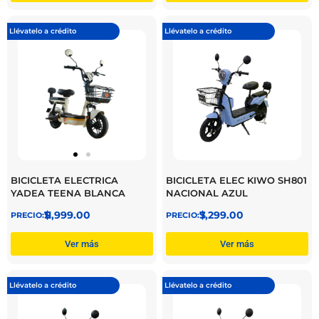
Llévatelo a crédito
Llévatelo a crédito
BICICLETA ELECTRICA
BICICLETA ELEC KIWO SH801
YADEA TEENA BLANCA
NACIONAL AZUL
$
11,999.00
$
7,299.00
Ver más
Ver más
Llévatelo a crédito
Llévatelo a crédito