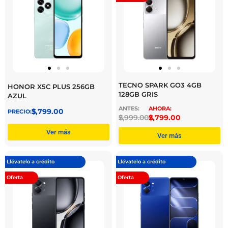
TECNO SPARK GO3 4GB
HONOR X5C PLUS 256GB
128GB GRIS
AZUL
$
3,799.00
$
2,999.00
$
2,799.00
Ver más
Ver más
Llévatelo a crédito
Llévatelo a crédito
Oferta
Oferta