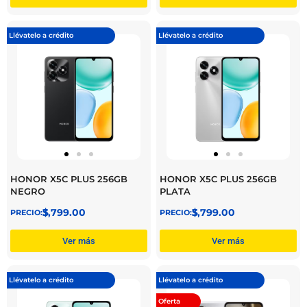
Llévatelo a crédito
Llévatelo a crédito
HONOR X5C PLUS 256GB
HONOR X5C PLUS 256GB
NEGRO
PLATA
$
3,799.00
$
3,799.00
Ver más
Ver más
Llévatelo a crédito
Llévatelo a crédito
Oferta