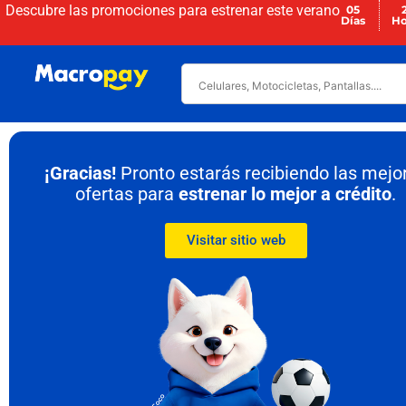
Descubre las promociones para
estrenar este verano
05
Días
Ho
¡Gracias!
Pronto estarás recibiendo las mejo
ofertas para
estrenar lo mejor a crédito
.
Visitar sitio web