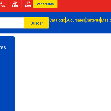
22
39
47
Ver ofertas
ras
Min
Seg
Catálogo
Sucursales
Carterita
Más 
Buscar
res