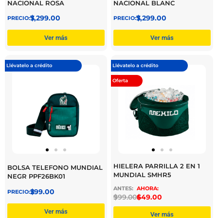
NACIONAL ROSA
NACIONAL BLANC
$
7,299.00
$
7,299.00
Ver más
Ver más
Llévatelo a crédito
Llévatelo a crédito
Oferta
HIELERA PARRILLA 2 EN 1
BOLSA TELEFONO MUNDIAL
MUNDIAL SMHR5
NEGR PPF26BK01
$
299.00
$
999.00
$
649.00
Ver más
Ver más