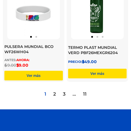
PULSERA MUNDIAL BCO
TERMO PLAST MUNDIAL
WF26WH04
VERD PBF26MEXGR6204
$
249.00
$
49.00
$
39.00
Ver más
Ver más
1
2
3
…
11