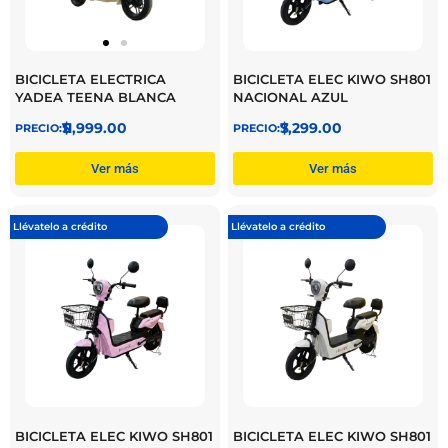
BICICLETA ELECTRICA
BICICLETA ELEC KIWO SH801
YADEA TEENA BLANCA
NACIONAL AZUL
$
11,999.00
$
7,299.00
Ver más
Ver más
Llévatelo a crédito
Llévatelo a crédito
BICICLETA ELEC KIWO SH801
BICICLETA ELEC KIWO SH801