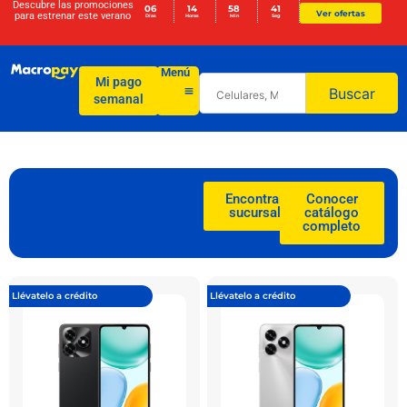
Descubre las promociones
06
14
58
39
Ver ofertas
para
estrenar este verano
Días
Horas
Min
Seg
Menú
Mi pago
Buscar
semanal
Encontrar
Conocer
sucursal
catálogo
completo
Llévatelo a crédito
Llévatelo a crédito