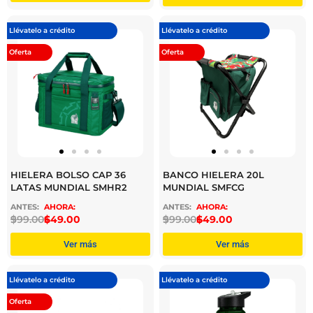
Llévatelo a crédito
Llévatelo a crédito
Oferta
Oferta
HIELERA BOLSO CAP 36
BANCO HIELERA 20L
LATAS MUNDIAL SMHR2
MUNDIAL SMFCG
$
999.00
$
649.00
$
999.00
$
649.00
Ver más
Ver más
Llévatelo a crédito
Llévatelo a crédito
Oferta