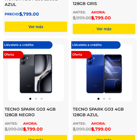
128GB GRIS
AZUL
$
3,799.00
$
2,999.00
$
2,799.00
Ver más
Ver más
Llévatelo a crédito
Llévatelo a crédito
Oferta
Oferta
TECNO SPARK GO3 4GB
TECNO SPARK GO3 4GB
128GB NEGRO
128GB AZUL
$
2,999.00
$
2,799.00
$
2,999.00
$
2,799.00