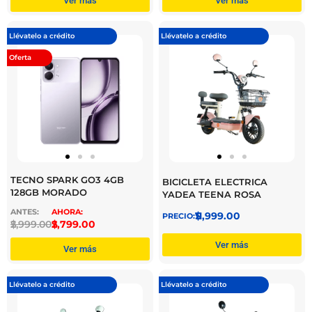
Ver más
Ver más
Llévatelo a crédito
Llévatelo a crédito
Oferta
TECNO SPARK GO3 4GB
BICICLETA ELECTRICA
128GB MORADO
YADEA TEENA ROSA
$
11,999.00
$
2,999.00
$
2,799.00
Ver más
Ver más
Llévatelo a crédito
Llévatelo a crédito