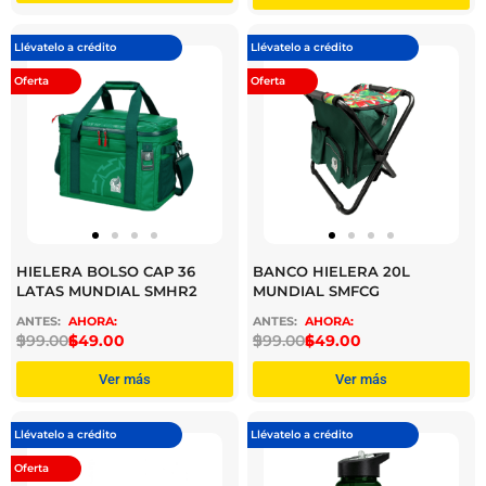
Llévatelo a crédito
Llévatelo a crédito
Oferta
Oferta
HIELERA BOLSO CAP 36
BANCO HIELERA 20L
LATAS MUNDIAL SMHR2
MUNDIAL SMFCG
$
999.00
$
649.00
$
999.00
$
649.00
Ver más
Ver más
Llévatelo a crédito
Llévatelo a crédito
Oferta