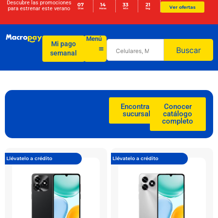
Descubre las promociones
07
14
33
21
Ver ofertas
para
estrenar este verano
Días
Horas
Min
Seg
Menú
Mi pago
Buscar
semanal
Encontrar
Conocer
sucursal
catálogo
completo
Llévatelo a crédito
Llévatelo a crédito