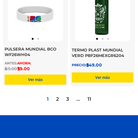
PULSERA MUNDIAL BCO
TERMO PLAST MUNDIAL
WF26WH04
VERD PBF26MEXGR6204
$
249.00
$
49.00
$
39.00
Ver más
Ver más
1
2
3
…
11