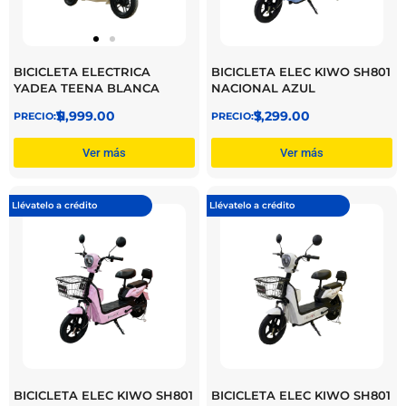
BICICLETA ELECTRICA
BICICLETA ELEC KIWO SH801
YADEA TEENA BLANCA
NACIONAL AZUL
$
11,999.00
$
7,299.00
Ver más
Ver más
Llévatelo a crédito
Llévatelo a crédito
BICICLETA ELEC KIWO SH801
BICICLETA ELEC KIWO SH801