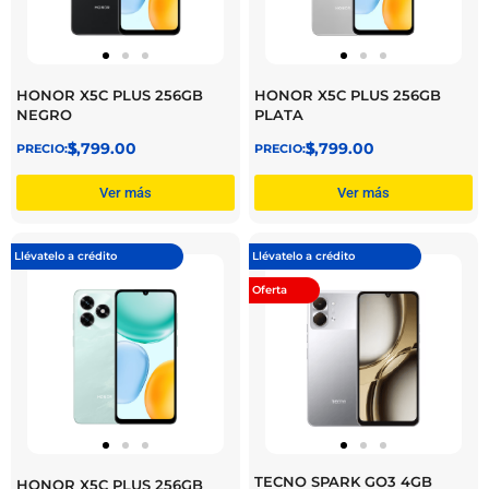
HONOR X5C PLUS 256GB
HONOR X5C PLUS 256GB
NEGRO
PLATA
$
3,799.00
$
3,799.00
Ver más
Ver más
Llévatelo a crédito
Llévatelo a crédito
Oferta
TECNO SPARK GO3 4GB
HONOR X5C PLUS 256GB