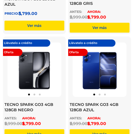
128GB GRIS
AZUL
$
3,799.00
$
2,999.00
$
2,799.00
Ver más
Ver más
Llévatelo a crédito
Llévatelo a crédito
Oferta
Oferta
TECNO SPARK GO3 4GB
TECNO SPARK GO3 4GB
128GB NEGRO
128GB AZUL
$
2,999.00
$
2,799.00
$
2,999.00
$
2,799.00