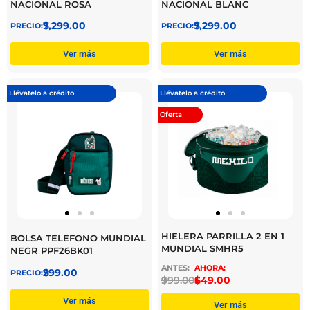
NACIONAL ROSA
NACIONAL BLANC
$
7,299.00
$
7,299.00
Ver más
Ver más
Llévatelo a crédito
Llévatelo a crédito
Oferta
HIELERA PARRILLA 2 EN 1
BOLSA TELEFONO MUNDIAL
MUNDIAL SMHR5
NEGR PPF26BK01
$
299.00
$
999.00
$
649.00
Ver más
Ver más