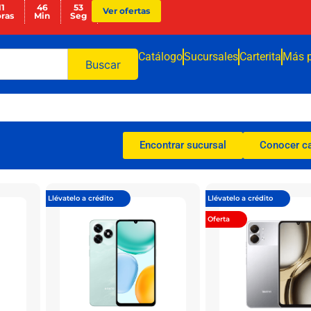
11
46
52
Ver ofertas
ras
Min
Seg
Catálogo
Sucursales
Carterita
Más 
Buscar
Encontrar sucursal
Conocer c
Llévatelo a crédito
Llévatelo a crédito
Oferta