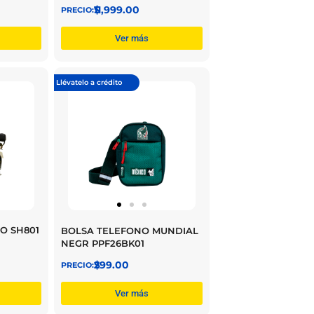
$
11,999.00
Ver más
Llévatelo a crédito
WO SH801
BOLSA TELEFONO MUNDIAL
NEGR PPF26BK01
$
299.00
Ver más