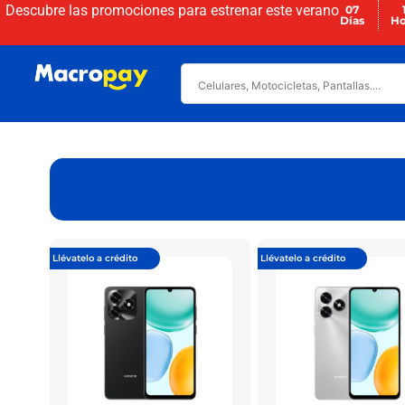
Descubre las promociones para
estrenar este verano
07
Días
Ho
Llévatelo a crédito
Llévatelo a crédito