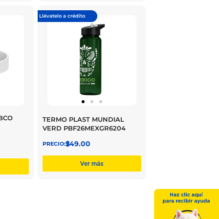
Llévatelo a crédito
BCO
TERMO PLAST MUNDIAL
VERD PBF26MEXGR6204
$
249.00
Ver más