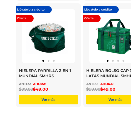
Llévatelo a crédito
Llévatelo a crédito
Oferta
Oferta
HIELERA PARRILLA 2 EN 1
HIELERA BOLSO CAP 
MUNDIAL SMHR5
LATAS MUNDIAL SMH
$
999.00
$
649.00
$
999.00
$
649.00
Ver más
Ver más