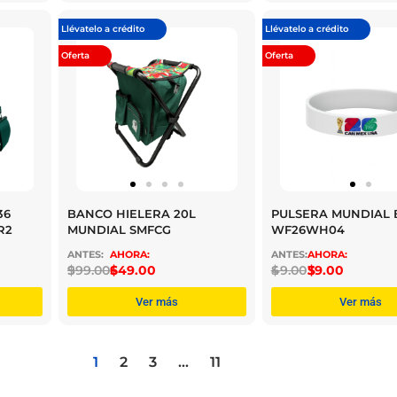
Llévatelo a crédito
Llévatelo a crédito
Oferta
Oferta
36
BANCO HIELERA 20L
PULSERA MUNDIAL 
R2
MUNDIAL SMFCG
WF26WH04
$
999.00
$
649.00
$
49.00
$
39.00
Ver más
Ver más
1
2
3
…
11