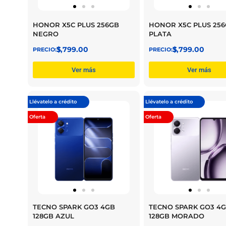
HONOR X5C PLUS 256GB
HONOR X5C PLUS 25
NEGRO
PLATA
$
3,799.00
$
3,799.00
Ver más
Ver más
Llévatelo a crédito
Llévatelo a crédito
Oferta
Oferta
TECNO SPARK GO3 4GB
TECNO SPARK GO3 4
128GB AZUL
128GB MORADO