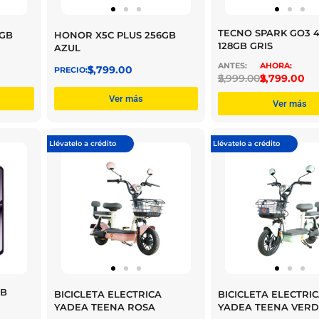
TECNO SPARK GO3 
6GB
HONOR X5C PLUS 256GB
128GB GRIS
AZUL
$
3,799.00
$
2,999.00
$
2,799.00
Ver más
Ver más
Llévatelo a crédito
Llévatelo a crédito
GB
BICICLETA ELECTRICA
BICICLETA ELECTRI
YADEA TEENA ROSA
YADEA TEENA VERD