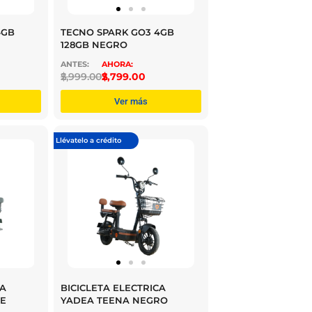
4GB
TECNO SPARK GO3 4GB
128GB NEGRO
$
2,999.00
$
2,799.00
Ver más
Llévatelo a crédito
CA
BICICLETA ELECTRICA
E
YADEA TEENA NEGRO