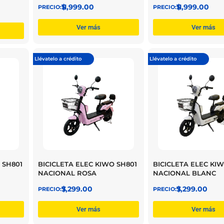
$
11,999.00
$
11,999.00
Ver más
Ver más
Llévatelo a crédito
Llévatelo a crédito
 SH801
BICICLETA ELEC KIWO SH801
BICICLETA ELEC KI
NACIONAL ROSA
NACIONAL BLANC
$
7,299.00
$
7,299.00
Ver más
Ver más