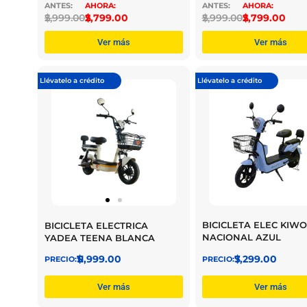
$
2,999.00
$
2,799.00
$
2,999.00
$
2,799.00
Ver más
Ver más
Llévatelo a crédito
Llévatelo a crédito
BICICLETA ELEC KIWO
BICICLETA ELECTRICA
NACIONAL AZUL
YADEA TEENA BLANCA
$
7,299.00
$
11,999.00
Ver más
Ver más