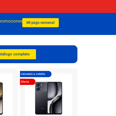
promociones
Mi pago semanal
atálogo completo
Llévatelo a crédito
Oferta