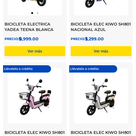
BICICLETA ELECTRICA
BICICLETA ELEC KIWO SH801
YADEA TEENA BLANCA
NACIONAL AZUL
$
11,999.00
$
7,299.00
Ver más
Ver más
Llévatelo a crédito
Llévatelo a crédito
BICICLETA ELEC KIWO SH801
BICICLETA ELEC KIWO SH801