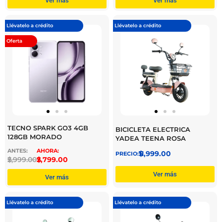
Ver más
Ver más
Llévatelo a crédito
Llévatelo a crédito
Oferta
TECNO SPARK GO3 4GB
BICICLETA ELECTRICA
128GB MORADO
YADEA TEENA ROSA
$
11,999.00
$
2,999.00
$
2,799.00
Ver más
Ver más
Llévatelo a crédito
Llévatelo a crédito