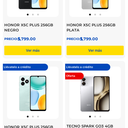
HONOR X5C PLUS 256GB
HONOR X5C PLUS 256GB
NEGRO
PLATA
$
3,799.00
$
3,799.00
Ver más
Ver más
Llévatelo a crédito
Llévatelo a crédito
Oferta
TECNO SPARK GO3 4GB
HONOR X5C PLUS 256GB