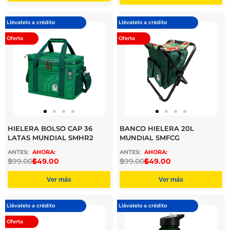
Llévatelo a crédito
Llévatelo a crédito
Oferta
Oferta
HIELERA BOLSO CAP 36
BANCO HIELERA 20L
LATAS MUNDIAL SMHR2
MUNDIAL SMFCG
$
999.00
$
649.00
$
999.00
$
649.00
Ver más
Ver más
Llévatelo a crédito
Llévatelo a crédito
Oferta