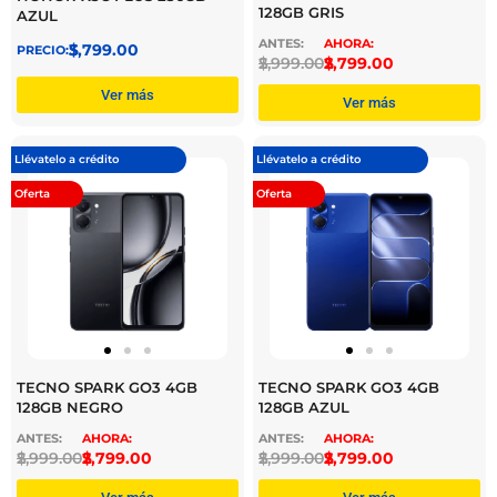
128GB GRIS
AZUL
$
3,799.00
$
2,999.00
$
2,799.00
Ver más
Ver más
Llévatelo a crédito
Llévatelo a crédito
Oferta
Oferta
TECNO SPARK GO3 4GB
TECNO SPARK GO3 4GB
128GB NEGRO
128GB AZUL
$
2,999.00
$
2,799.00
$
2,999.00
$
2,799.00