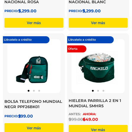
NACIONAL ROSA
NACIONAL BLANC
$
7,299.00
$
7,299.00
Ver más
Ver más
Llévatelo a crédito
Llévatelo a crédito
Oferta
HIELERA PARRILLA 2 EN 1
BOLSA TELEFONO MUNDIAL
MUNDIAL SMHR5
NEGR PPF26BK01
$
299.00
$
999.00
$
649.00
Ver más
Ver más