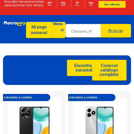
Descubre las promociones
07
02
17
03
Ver ofertas
para
estrenar este verano
Días
Horas
Min
Seg
Menú
Mi pago
Buscar
semanal
Encontrar
Conocer
sucursal
catálogo
completo
Llévatelo a crédito
Llévatelo a crédito