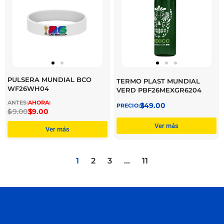
PULSERA MUNDIAL BCO
TERMO PLAST MUNDIAL
WF26WH04
VERD PBF26MEXGR6204
$
249.00
$
49.00
$
39.00
Ver más
Ver más
1
2
3
…
11