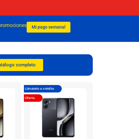
promociones
Mi pago semanal
atálogo completo
Llévatelo a crédito
Oferta