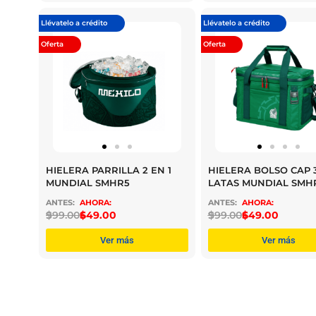
Llévatelo a crédito
Llévatelo a crédito
Oferta
Oferta
HIELERA PARRILLA 2 EN 1
HIELERA BOLSO CAP 
MUNDIAL SMHR5
LATAS MUNDIAL SMH
$
999.00
$
649.00
$
999.00
$
649.00
Ver más
Ver más