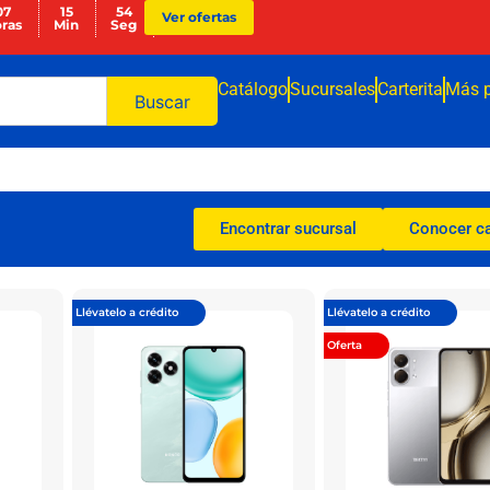
07
15
52
Ver ofertas
ras
Min
Seg
Catálogo
Sucursales
Carterita
Más 
Buscar
Encontrar sucursal
Conocer c
Llévatelo a crédito
Llévatelo a crédito
Oferta