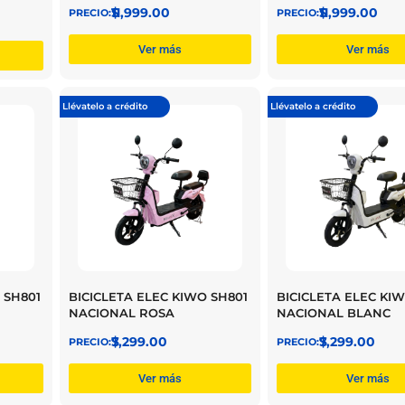
$
11,999.00
$
11,999.00
Ver más
Ver más
Llévatelo a crédito
Llévatelo a crédito
 SH801
BICICLETA ELEC KIWO SH801
BICICLETA ELEC KI
NACIONAL ROSA
NACIONAL BLANC
$
7,299.00
$
7,299.00
Ver más
Ver más