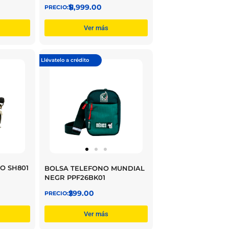
$
11,999.00
Ver más
Llévatelo a crédito
WO SH801
BOLSA TELEFONO MUNDIAL
NEGR PPF26BK01
$
299.00
Ver más