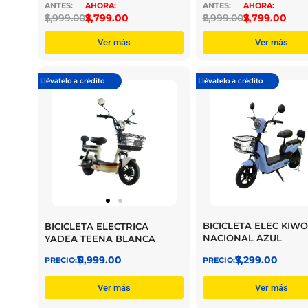
$
2,999.00
$
2,799.00
$
2,999.00
$
2,799.00
Ver más
Ver más
Llévatelo a crédito
Llévatelo a crédito
BICICLETA ELEC KIWO
BICICLETA ELECTRICA
NACIONAL AZUL
YADEA TEENA BLANCA
$
7,299.00
$
11,999.00
Ver más
Ver más