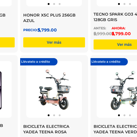
TECNO SPARK GO3 
6GB
HONOR X5C PLUS 256GB
128GB GRIS
AZUL
$
3,799.00
$
2,999.00
$
2,799.00
Ver más
Ver más
Llévatelo a crédito
Llévatelo a crédito
GB
BICICLETA ELECTRICA
BICICLETA ELECTRI
YADEA TEENA ROSA
YADEA TEENA VERD