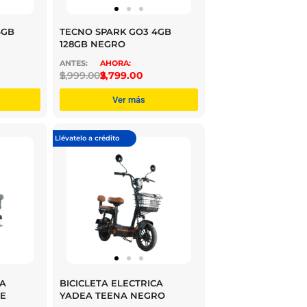
4GB
TECNO SPARK GO3 4GB
128GB NEGRO
$
2,999.00
$
2,799.00
Ver más
Llévatelo a crédito
CA
BICICLETA ELECTRICA
E
YADEA TEENA NEGRO