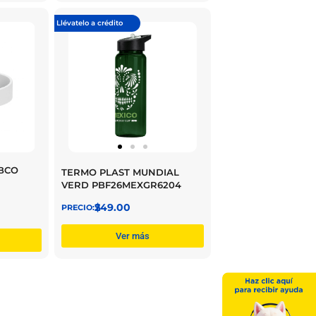
Llévatelo a crédito
BCO
TERMO PLAST MUNDIAL
VERD PBF26MEXGR6204
$
249.00
Ver más