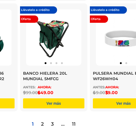
Llévatelo a crédito
Llévatelo a crédito
Oferta
Oferta
36
BANCO HIELERA 20L
PULSERA MUNDIAL 
R2
MUNDIAL SMFCG
WF26WH04
$
999.00
$
649.00
$
49.00
$
39.00
Ver más
Ver más
1
2
3
…
11