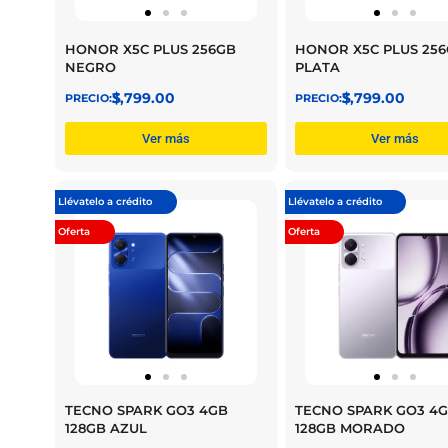
HONOR X5C PLUS 256GB
HONOR X5C PLUS 25
NEGRO
PLATA
$
3,799.00
$
3,799.00
Ver más
Ver más
Llévatelo a crédito
Llévatelo a crédito
Oferta
Oferta
TECNO SPARK GO3 4GB
TECNO SPARK GO3 4
128GB AZUL
128GB MORADO