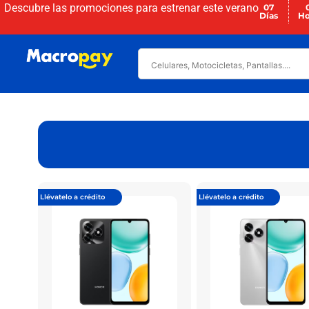
Descubre las promociones para
estrenar este verano
07
Días
Ho
Llévatelo a crédito
Llévatelo a crédito