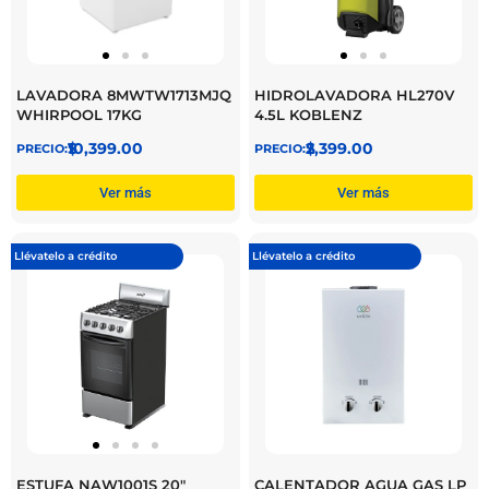
LAVADORA 8MWTW1713MJQ
HIDROLAVADORA HL270V
WHIRPOOL 17KG
4.5L KOBLENZ
$
10,399.00
$
2,399.00
Ver más
Ver más
Llévatelo a crédito
Llévatelo a crédito
ESTUFA NAW1001S 20″
CALENTADOR AGUA GAS LP