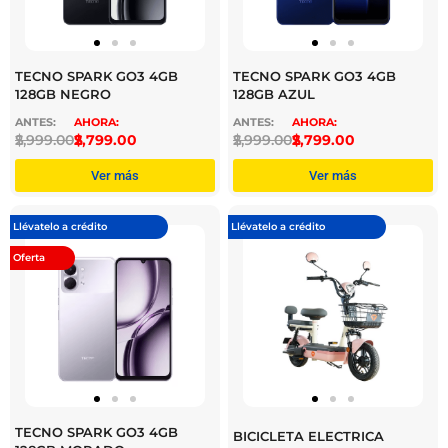
TECNO SPARK GO3 4GB
TECNO SPARK GO3 4GB
128GB NEGRO
128GB AZUL
$
2,999.00
$
2,799.00
$
2,999.00
$
2,799.00
Ver más
Ver más
Llévatelo a crédito
Llévatelo a crédito
Oferta
TECNO SPARK GO3 4GB
BICICLETA ELECTRICA