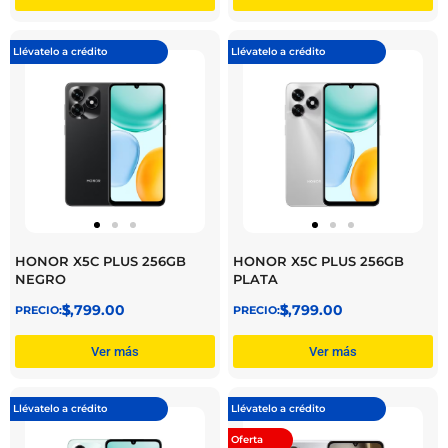
Llévatelo a crédito
Llévatelo a crédito
HONOR X5C PLUS 256GB
HONOR X5C PLUS 256GB
NEGRO
PLATA
$
3,799.00
$
3,799.00
Ver más
Ver más
Llévatelo a crédito
Llévatelo a crédito
Oferta