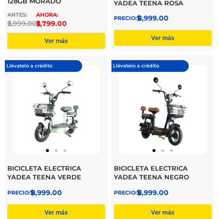
128GB MORADO
YADEA TEENA ROSA
$
11,999.00
$
2,999.00
$
2,799.00
Ver más
Ver más
Llévatelo a crédito
Llévatelo a crédito
BICICLETA ELECTRICA
BICICLETA ELECTRICA
YADEA TEENA VERDE
YADEA TEENA NEGRO
$
11,999.00
$
11,999.00
Ver más
Ver más