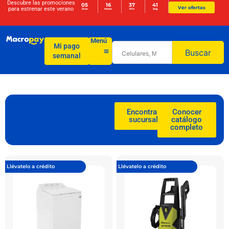
Descubre las promociones
05
16
37
40
Ver ofertas
para
estrenar este verano
Días
Horas
Min
Seg
Menú
Mi pago
Buscar
semanal
Encontrar
Conocer
sucursal
catálogo
completo
Llévatelo a crédito
Llévatelo a crédito