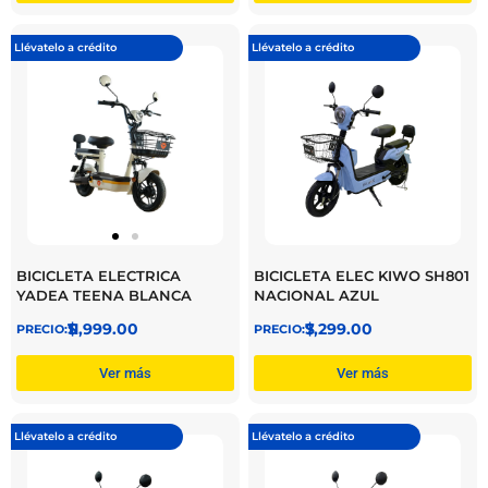
Llévatelo a crédito
Llévatelo a crédito
BICICLETA ELECTRICA
BICICLETA ELEC KIWO SH801
YADEA TEENA BLANCA
NACIONAL AZUL
$
11,999.00
$
7,299.00
Ver más
Ver más
Llévatelo a crédito
Llévatelo a crédito