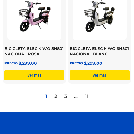
BICICLETA ELEC KIWO SH801
BICICLETA ELEC KIWO SH801
NACIONAL ROSA
NACIONAL BLANC
$
7,299.00
$
7,299.00
Ver más
Ver más
1
2
3
…
11