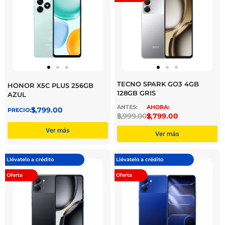
TECNO SPARK GO3 4GB
HONOR X5C PLUS 256GB
128GB GRIS
AZUL
$
3,799.00
$
2,999.00
$
2,799.00
Ver más
Ver más
Llévatelo a crédito
Llévatelo a crédito
Oferta
Oferta