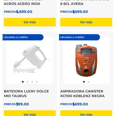
ACROS ACERO INOX
6 6CL AVERA
$
5,699.00
$
1,699.00
Ver más
Ver más
Llévatelo a crédito
Llévatelo a crédito
BATIDORA LUCKY DOLCE
ASPIRADORA CANISTER
MIO TAURUS
KC1100 KOBLENZ NEGRA
$
399.00
$
1,699.00
Ver más
Ver más