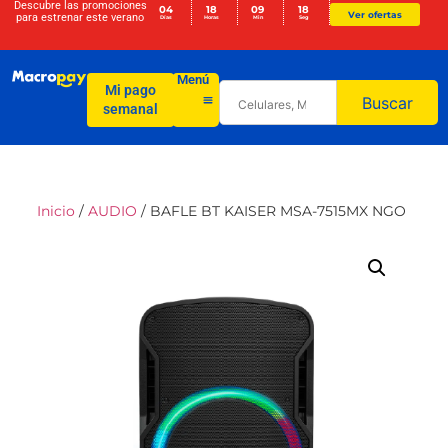
Descubre las promociones
04
18
09
18
Ver ofertas
para
estrenar este verano
Días
Horas
Min
Seg
Menú
Mi pago
Buscar
semanal
Inicio
/
AUDIO
/ BAFLE BT KAISER MSA-7515MX NGO