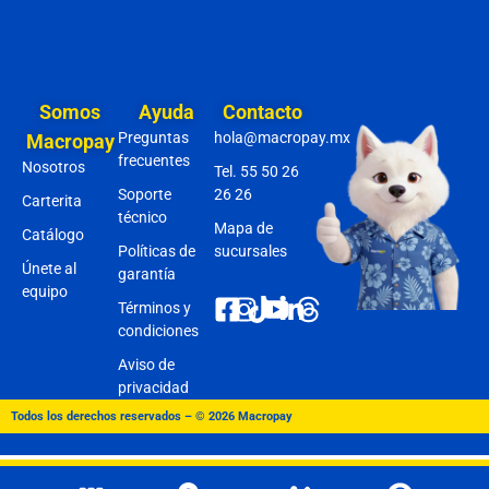
Somos
Ayuda
Contacto
Preguntas
hola@macropay.mx
Macropay
frecuentes
Nosotros
Tel. 55 50 26
Soporte
26 26
Carterita
técnico
Mapa de
Catálogo
Políticas de
sucursales
Únete al
garantía
equipo
Términos y
condiciones
Aviso de
privacidad
Todos los derechos reservados – © 2026 Macropay