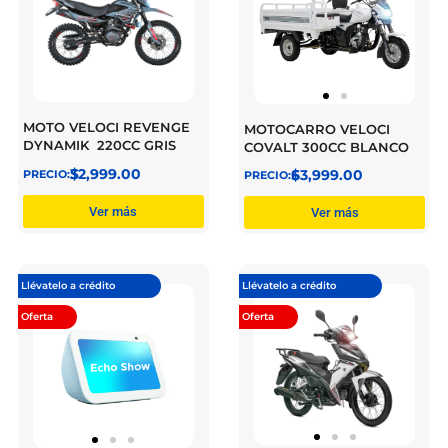
MOTO VELOCI REVENGE
MOTOCARRO VELOCI
DYNAMIK 220CC GRIS
COVALT 300CC BLANCO
$
32,999.00
$
63,999.00
Ver más
Ver más
Llévatelo a crédito
Llévatelo a crédito
Oferta
Oferta