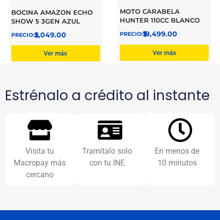
MOTO CARABELA
BOCINA AMAZON ECHO
HUNTER 110CC BLANCO
SHOW 5 3GEN AZUL
$
19,499.00
$
2,049.00
Ver más
Ver más
Estrénalo a crédito al instante
Visita tu
Tramítalo solo
En menos de
Macropay más
con tu INE
10 minutos
cercano