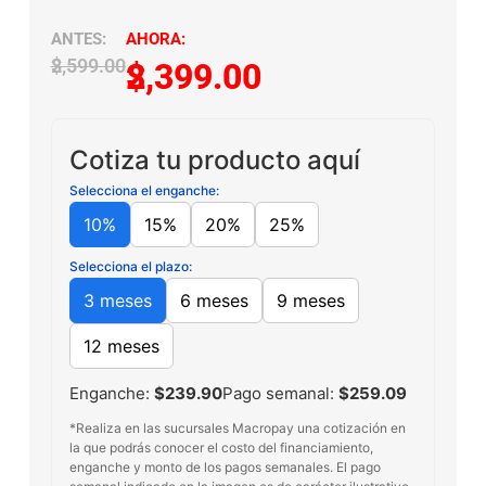
$
2,599.00
$
2,399.00
Cotiza tu producto aquí
Selecciona el enganche:
10%
15%
20%
25%
Selecciona el plazo:
3 meses
6 meses
9 meses
12 meses
Enganche:
$239.90
Pago semanal:
$259.09
*Realiza en las sucursales Macropay una cotización en
la que podrás conocer el costo del financiamiento,
enganche y monto de los pagos semanales. El pago