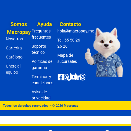
Somos
Ayuda
Contacto
Preguntas
hola@macropay.mx
Macropay
frecuentes
Nosotros
Tel. 55 50 26
Soporte
26 26
Carterita
técnico
Mapa de
Catálogo
Políticas de
sucursales
Únete al
garantía
equipo
Términos y
condiciones
Aviso de
privacidad
Todos los derechos reservados – © 2026 Macropay