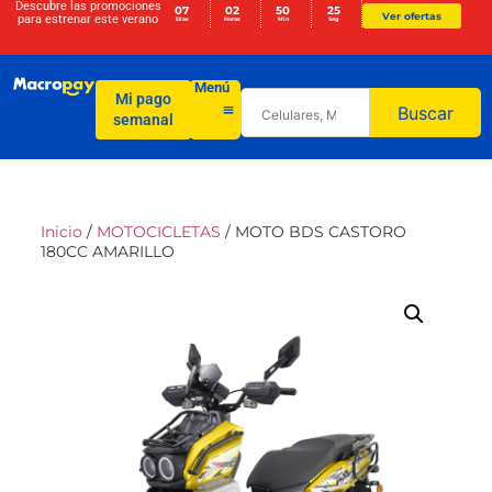
Descubre las promociones
07
02
50
24
Ver ofertas
para
estrenar este verano
Días
Horas
Min
Seg
Menú
Mi pago
Buscar
semanal
Inicio
/
MOTOCICLETAS
/ MOTO BDS CASTORO
180CC AMARILLO