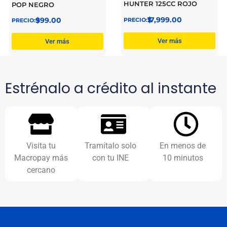
HUNTER 125CC ROJO
POP NEGRO
$
17,999.00
$
999.00
Ver más
Ver más
Estrénalo a crédito al instante
Visita tu
Tramítalo solo
En menos de
Macropay más
con tu INE
10 minutos
cercano