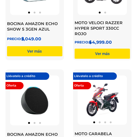
MOTO VELOCI RAZZER
BOCINA AMAZON ECHO
HYPER SPORT 330CC
SHOW 5 3GEN AZUL
ROJO
$
2,049.00
$
44,999.00
Ver más
Ver más
Llévatelo a crédito
Llévatelo a crédito
Oferta
Oferta
MOTO CARABELA
BOCINA AMAZON ECHO