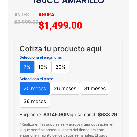
180CC AMARILLO
$
33,999.00
$
31,499.00
Cotiza tu producto aquí
Selecciona el enganche:
7%
15%
20%
Selecciona el plazo:
20 meses
26 meses
31 meses
36 meses
Enganche:
$3149.90
Pago semanal:
$683.29
*Realiza en las sucursales Macropay una cotización en
la que podrás conocer el costo del financiamiento,
enganche y monto de los pagos semanales. El pago