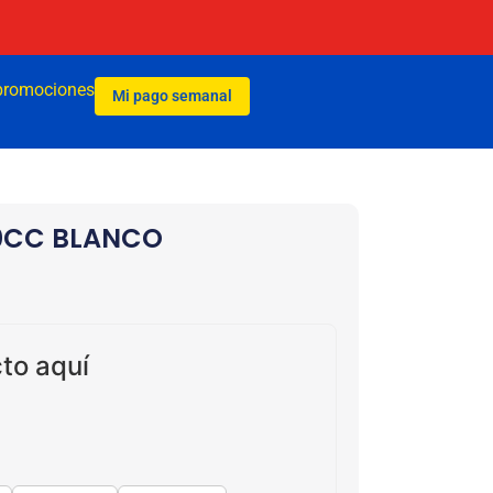
promociones
Mi pago semanal
80CC BLANCO
to aquí