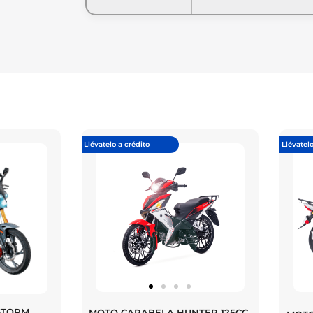
Llévatelo a crédito
Llévatelo
STORM
MOTO CARABELA HUNTER 125CC