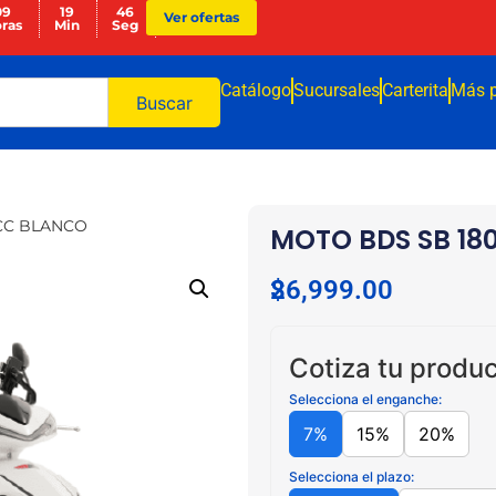
09
19
44
Ver ofertas
ras
Min
Seg
Catálogo
Sucursales
Carterita
Más 
Buscar
CC BLANCO
MOTO BDS SB 1
$
26,999.00
Cotiza tu produc
Selecciona el enganche:
7%
15%
20%
Selecciona el plazo: