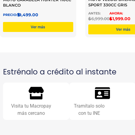
SPORT 330CC GRIS
BLANCO
$
19,499.00
$
46,999.00
$
41,999.00
Ver más
Ver más
Estrénalo a crédito al instante
Visita tu Macropay
Tramítalo solo
más cercano
con tu INE