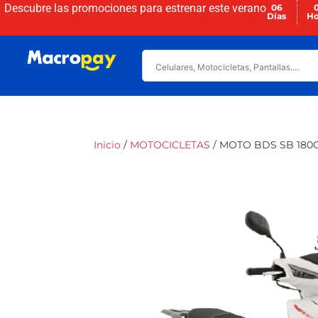
Descubre las promociones para
estrenar este verano
06
Días
Ho
Inicio
/
MOTOCICLETAS
/ MOTO BDS SB 180