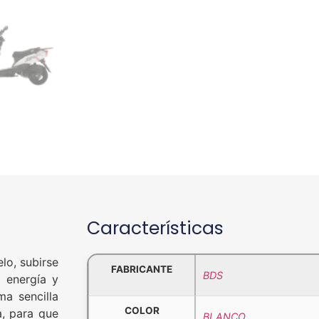
Características
lo, subirse
FABRICANTE
BDS
 energía y
a sencilla
COLOR
a, para que
BLANCO