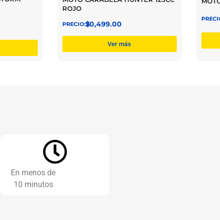
MOTO
ROJO
$
20,499.00
Ver más
En menos de
10 minutos