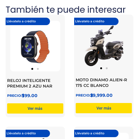
También te puede interesar
Llévatelo a crédito
Llévatelo a crédito
MOTO DINAMO ALIEN-R
RELOJ INTELIGENTE
175 CC BLANCO
PREMIUM 2 AZU NAR
$
29,999.00
$
799.00
Ver más
Ver más
Llévatelo a crédito
Llévatelo a crédito