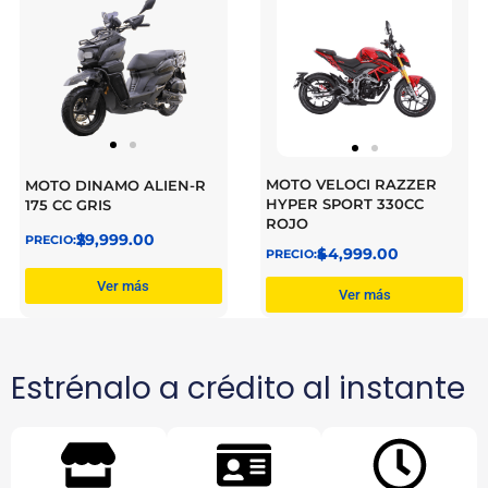
MOTO VELOCI RAZZER
MOTO DINAMO ALIEN-R
HYPER SPORT 330CC
175 CC GRIS
ROJO
$
29,999.00
$
44,999.00
Ver más
Ver más
Estrénalo a crédito al instante