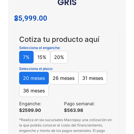
GRIS
$
25,999.00
Cotiza tu producto aquí
Selecciona el enganche:
7%
15%
20%
Selecciona el plazo:
20 meses
26 meses
31 meses
36 meses
Enganche:
Pago semanal:
$2599.90
$563.98
*Realiza en las sucursales Macropay una cotización en
la que podrás conocer el costo del financiamiento,
enganche y monto de los pagos semanales. El pago