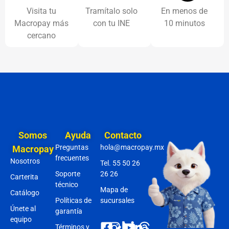
Visita tu
Tramítalo solo
En menos de
Macropay más
con tu INE
10 minutos
cercano
Somos
Ayuda
Contacto
Preguntas
hola@macropay.mx
Macropay
frecuentes
Nosotros
Tel. 55 50 26
Soporte
26 26
Carterita
técnico
Mapa de
Catálogo
Políticas de
sucursales
Únete al
garantía
equipo
Términos y