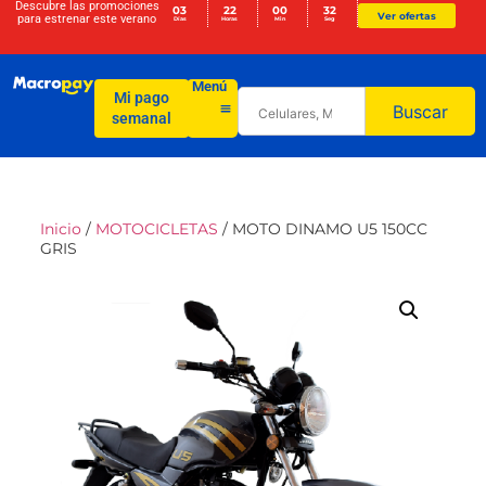
Descubre las promociones
03
22
00
32
Ver ofertas
para
estrenar este verano
Días
Horas
Min
Seg
Menú
Mi pago
Buscar
semanal
Inicio
/
MOTOCICLETAS
/ MOTO DINAMO U5 150CC
GRIS