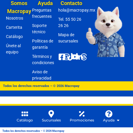
Somos
Ayuda
Contacto
Preguntas
hola@macropay.mx
Macropay
frecuentes
Nosotros
Tel. 55 50 26
Soporte
26 26
Carterita
técnico
Mapa de
Catálogo
Políticas de
sucursales
Únete al
garantía
equipo
Términos y
condiciones
Aviso de
privacidad
Todos los derechos reservados – © 2026 Macropay
Catálogo
Sucursales
Promociones
Ayuda
Todos los derechos reservados – © 2026 Macropay