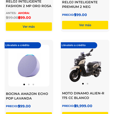
RELOJ INTELIGENTE
RELOJ INTELIGENTE
FASHION 2 MP ORO ROSA
PREMIUM 2 NEG
$
799.00
$
999.00
$
899.00
Ver más
Ver más
Llévatelo a crédito
Llévatelo a crédito
MOTO DINAMO ALIEN-R
BOCINA AMAZON ECHO
175 CC BLANCO
POP LAVANDA
$
29,999.00
$
999.00