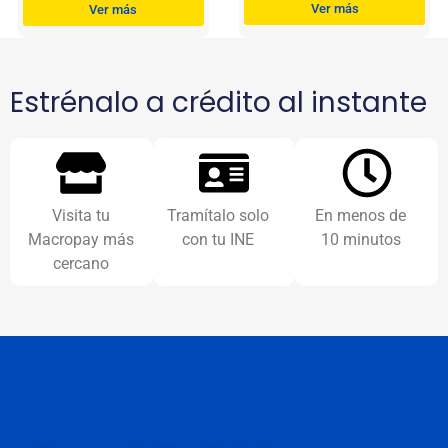
Ver más
Ver más
Estrénalo a crédito al instante
Visita tu
Tramítalo solo
En menos de
Macropay más
con tu INE
10 minutos
cercano