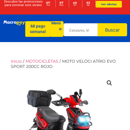
Descubre las promociones
07
07
40
53
Ver ofertas
para
estrenar este verano
Días
Horas
Min
Seg
Menú
Mi pago
Buscar
semanal
Inicio
/
MOTOCICLETAS
/ MOTO VELOCI ATRIO EVO
SPORT 200CC ROJO