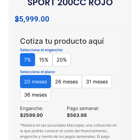
SPORT 200CC ROJO
$
25,999.00
Cotiza tu producto aquí
Selecciona el enganche:
7%
15%
20%
Selecciona el plazo:
20 meses
26 meses
31 meses
36 meses
Enganche:
Pago semanal:
$2599.90
$563.98
*Realiza en las sucursales Macropay una cotización en
la que podrás conocer el costo del financiamiento,
enganche y monto de los pagos semanales. El pago