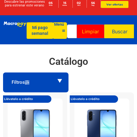
Descubre las promociones
05
15
02
56
Ver ofertas
para
estrenar este verano
Días
Horas
Min
Seg
Menú
Mi pago
Limpiar
Buscar
semanal
Catálogo
Filtros
Llévatelo a crédito
Llévatelo a crédito