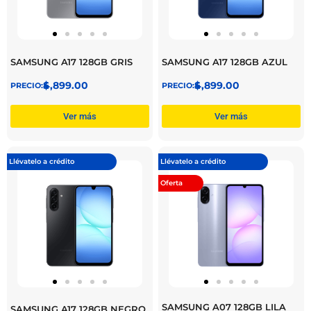
SAMSUNG A17 128GB GRIS
SAMSUNG A17 128GB AZUL
$
4,899.00
$
4,899.00
Ver más
Ver más
Llévatelo a crédito
Llévatelo a crédito
Oferta
SAMSUNG A07 128GB LILA
SAMSUNG A17 128GB NEGRO