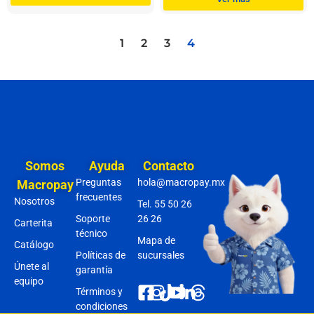
1
2
3
4
Somos
Ayuda
Contacto
Preguntas
hola@macropay.mx
Macropay
frecuentes
Nosotros
Tel. 55 50 26
Soporte
26 26
Carterita
técnico
Mapa de
Catálogo
Políticas de
sucursales
Únete al
garantía
equipo
Términos y
condiciones