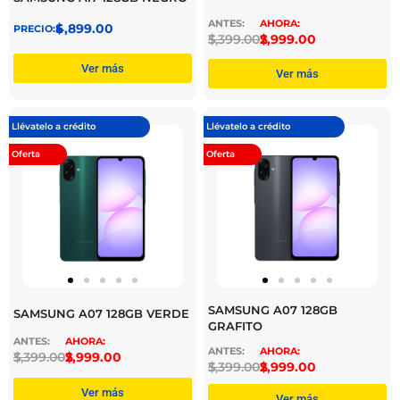
$
4,899.00
$
3,399.00
$
2,999.00
Ver más
Ver más
Llévatelo a crédito
Llévatelo a crédito
Oferta
Oferta
SAMSUNG A07 128GB
SAMSUNG A07 128GB VERDE
GRAFITO
$
3,399.00
$
2,999.00
$
3,399.00
$
2,999.00
Ver más
Ver más