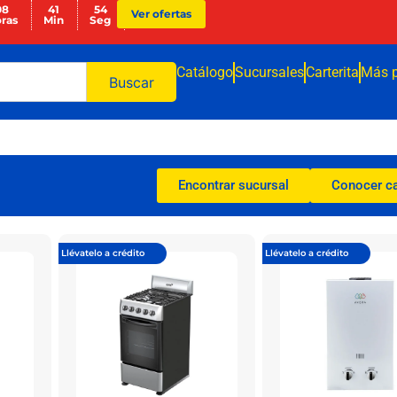
08
41
52
Ver ofertas
ras
Min
Seg
Catálogo
Sucursales
Carterita
Más 
Buscar
Encontrar sucursal
Conocer c
Llévatelo a crédito
Llévatelo a crédito