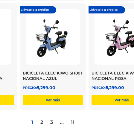
Llévatelo a crédito
Llévatelo a crédito
BICICLETA ELEC KIWO SH801
BICICLETA ELEC KI
NACIONAL AZUL
NACIONAL ROSA
A
$
7,299.00
$
7,299.00
Ver más
Ver más
1
2
3
…
11