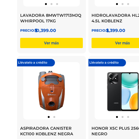
LAVADORA 8MWTW1713MJQ
HIDROLAVADORA HL
WHIRPOOL 17KG
4.5L KOBLENZ
$
10,399.00
$
2,399.00
Ver más
Ver más
Llévatelo a crédito
Llévatelo a crédito
ASPIRADORA CANISTER
HONOR X5C PLUS 25
KC1100 KOBLENZ NEGRA
NEGRO