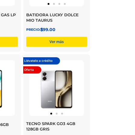
GAS LP
BATIDORA LUCKY DOLCE
MIO TAURUS
$
399.00
Ver más
Llévatelo a crédito
Oferta
TECNO SPARK GO3 4GB
56GB
128GB GRIS