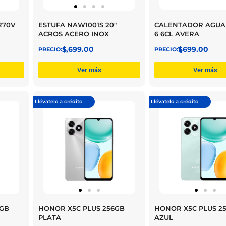
CALENTADOR AGUA 
270V
ESTUFA NAW1001S 20″
6 6CL AVERA
ACROS ACERO INOX
$
1,699.00
$
5,699.00
Ver más
Ver más
Llévatelo a crédito
Llévatelo a crédito
6GB
HONOR X5C PLUS 256GB
HONOR X5C PLUS 2
PLATA
AZUL