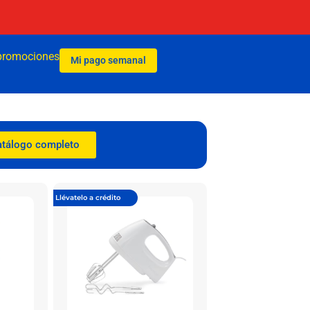
promociones
Mi pago semanal
atálogo completo
Llévatelo a crédito