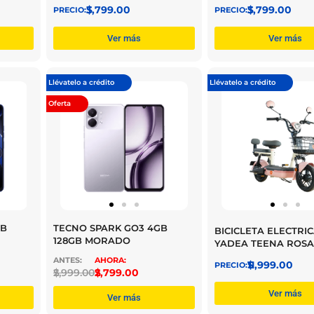
$
3,799.00
$
3,799.00
Ver más
Ver más
Llévatelo a crédito
Llévatelo a crédito
Oferta
GB
TECNO SPARK GO3 4GB
BICICLETA ELECTRI
128GB MORADO
YADEA TEENA ROSA
$
11,999.00
$
2,999.00
$
2,799.00
Ver más
Ver más