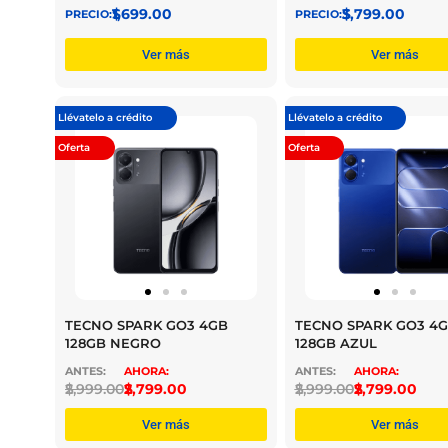
$
1,699.00
$
3,799.00
Ver más
Ver más
Llévatelo a crédito
Llévatelo a crédito
Oferta
Oferta
TECNO SPARK GO3 4GB
TECNO SPARK GO3 4
128GB NEGRO
128GB AZUL
$
2,999.00
$
2,799.00
$
2,999.00
$
2,799.00
Ver más
Ver más