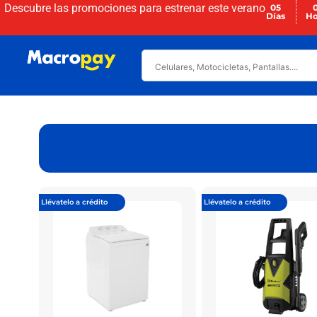
Descubre las promociones para
estrenar este verano
05
Días
Ho
Llévatelo a crédito
Llévatelo a crédito