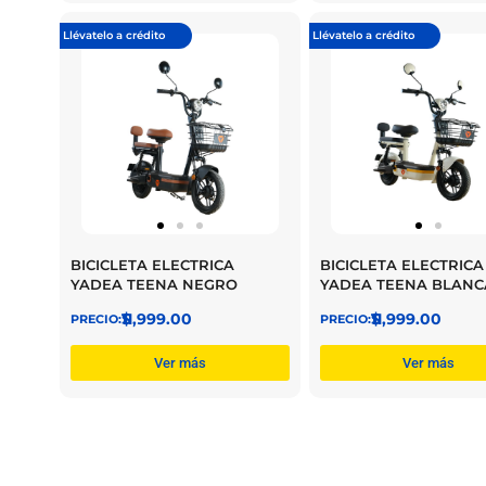
Llévatelo a crédito
Llévatelo a crédito
BICICLETA ELECTRICA
BICICLETA ELECTRICA
YADEA TEENA NEGRO
YADEA TEENA BLANC
$
11,999.00
$
11,999.00
Ver más
Ver más