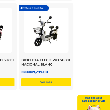
Llévatelo a crédito
WO SH801
BICICLETA ELEC KIWO SH801
NACIONAL BLANC
$
7,299.00
Ver más