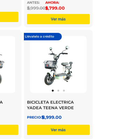
$
2,999.00
$
2,799.00
Ver más
Llévatelo a crédito
CA
BICICLETA ELECTRICA
YADEA TEENA VERDE
$
11,999.00
Ver más