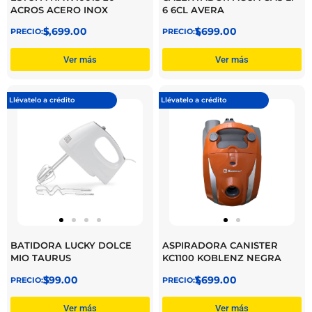
ACROS ACERO INOX
6 6CL AVERA
$
5,699.00
$
1,699.00
Ver más
Ver más
Llévatelo a crédito
Llévatelo a crédito
BATIDORA LUCKY DOLCE
ASPIRADORA CANISTER
MIO TAURUS
KC1100 KOBLENZ NEGRA
$
399.00
$
1,699.00
Ver más
Ver más