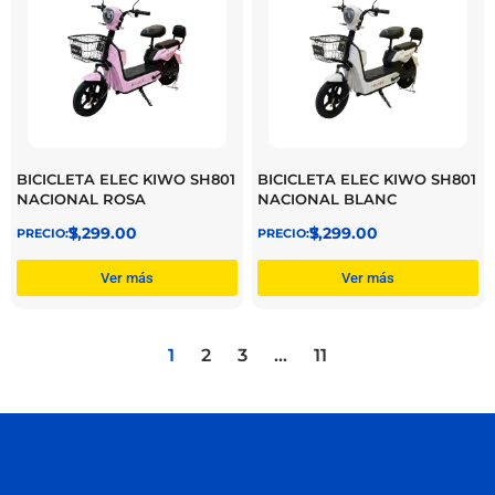
BICICLETA ELEC KIWO SH801
BICICLETA ELEC KIWO SH801
NACIONAL ROSA
NACIONAL BLANC
$
7,299.00
$
7,299.00
Ver más
Ver más
1
2
3
…
11