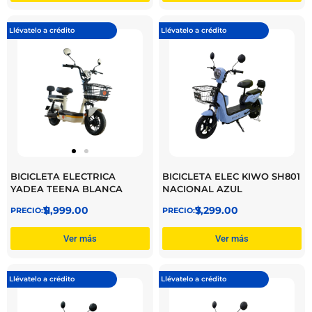
Llévatelo a crédito
Llévatelo a crédito
BICICLETA ELECTRICA
BICICLETA ELEC KIWO SH801
YADEA TEENA BLANCA
NACIONAL AZUL
$
11,999.00
$
7,299.00
Ver más
Ver más
Llévatelo a crédito
Llévatelo a crédito