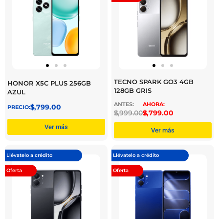
TECNO SPARK GO3 4GB
HONOR X5C PLUS 256GB
128GB GRIS
AZUL
$
3,799.00
$
2,999.00
$
2,799.00
Ver más
Ver más
Llévatelo a crédito
Llévatelo a crédito
Oferta
Oferta