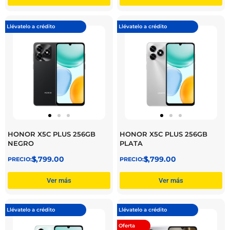
Llévatelo a crédito
Llévatelo a crédito
HONOR X5C PLUS 256GB
HONOR X5C PLUS 256GB
NEGRO
PLATA
$
3,799.00
$
3,799.00
Ver más
Ver más
Llévatelo a crédito
Llévatelo a crédito
Oferta