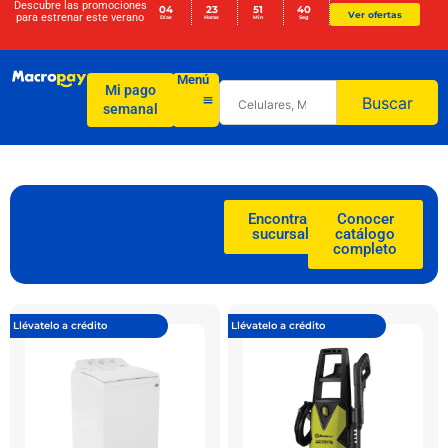
Descubre las promociones
04
23
51
38
Ver ofertas
para
estrenar este verano
Días
Horas
Min
Seg
Menú
Mi pago
Buscar
semanal
Encontrar
Conocer
sucursal
catálogo
completo
Llévatelo a crédito
Llévatelo a crédito