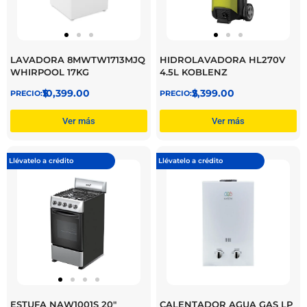
LAVADORA 8MWTW1713MJQ
HIDROLAVADORA HL270V
WHIRPOOL 17KG
4.5L KOBLENZ
$
10,399.00
$
2,399.00
Ver más
Ver más
Llévatelo a crédito
Llévatelo a crédito
ESTUFA NAW1001S 20″
CALENTADOR AGUA GAS LP