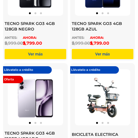
TECNO SPARK GO3 4GB
TECNO SPARK GO3 4GB
128GB NEGRO
128GB AZUL
$
2,999.00
$
2,799.00
$
2,999.00
$
2,799.00
Ver más
Ver más
Llévatelo a crédito
Llévatelo a crédito
Oferta
TECNO SPARK GO3 4GB
BICICLETA ELECTRICA