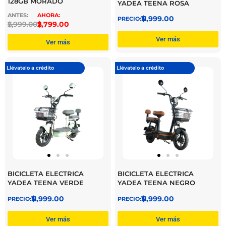
128GB MORADO
YADEA TEENA ROSA
$
11,999.00
$
2,999.00
$
2,799.00
Ver más
Ver más
Llévatelo a crédito
Llévatelo a crédito
BICICLETA ELECTRICA
BICICLETA ELECTRICA
YADEA TEENA VERDE
YADEA TEENA NEGRO
$
11,999.00
$
11,999.00
Ver más
Ver más