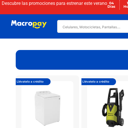
Descubre las promociones para
estrenar este verano
04
Días
Ho
Llévatelo a crédito
Llévatelo a crédito