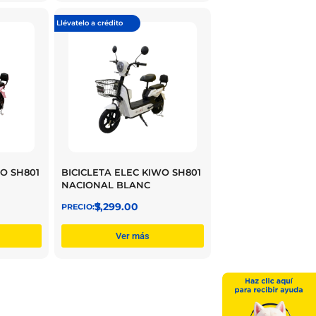
Llévatelo a crédito
WO SH801
BICICLETA ELEC KIWO SH801
NACIONAL BLANC
$
7,299.00
Ver más