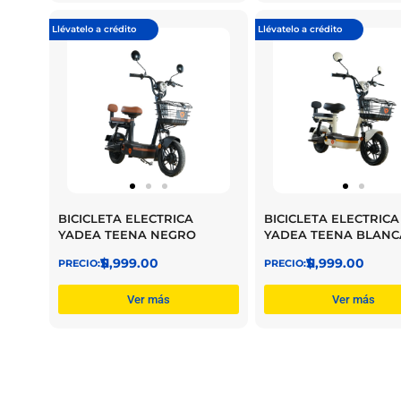
Llévatelo a crédito
Llévatelo a crédito
BICICLETA ELECTRICA
BICICLETA ELECTRICA
YADEA TEENA NEGRO
YADEA TEENA BLANC
$
11,999.00
$
11,999.00
Ver más
Ver más