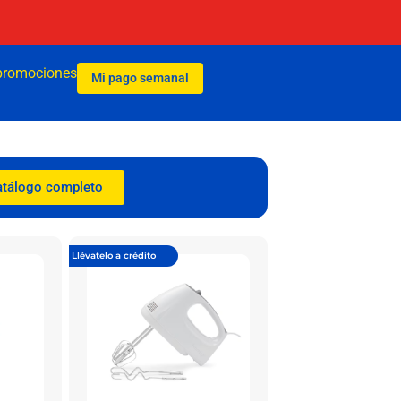
promociones
Mi pago semanal
atálogo completo
Llévatelo a crédito