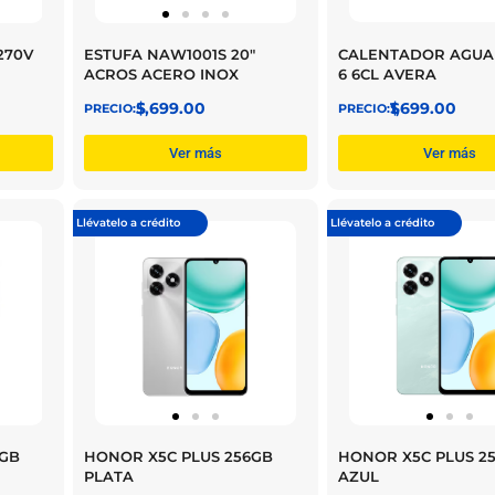
CALENTADOR AGUA 
270V
ESTUFA NAW1001S 20″
6 6CL AVERA
ACROS ACERO INOX
$
1,699.00
$
5,699.00
Ver más
Ver más
Llévatelo a crédito
Llévatelo a crédito
6GB
HONOR X5C PLUS 256GB
HONOR X5C PLUS 2
PLATA
AZUL