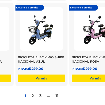
Llévatelo a crédito
Llévatelo a crédito
BICICLETA ELEC KIWO SH801
BICICLETA ELEC KI
NACIONAL AZUL
NACIONAL ROSA
A
$
7,299.00
$
7,299.00
Ver más
Ver más
1
2
3
…
11