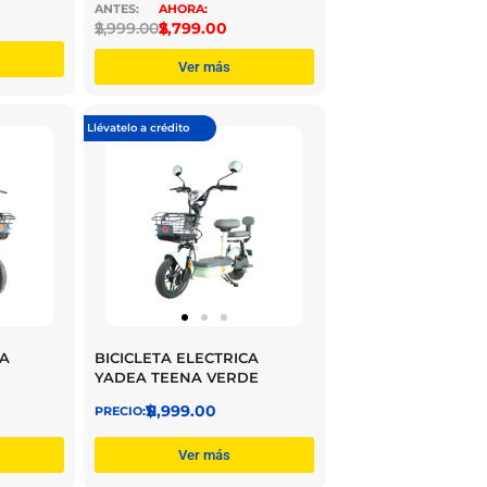
$
2,999.00
$
2,799.00
Ver más
Llévatelo a crédito
CA
BICICLETA ELECTRICA
YADEA TEENA VERDE
$
11,999.00
Ver más