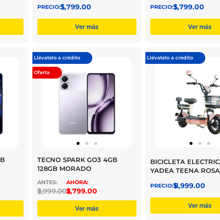
$
3,799.00
$
3,799.00
Ver más
Ver más
Llévatelo a crédito
Llévatelo a crédito
Oferta
GB
TECNO SPARK GO3 4GB
BICICLETA ELECTRI
128GB MORADO
YADEA TEENA ROSA
$
11,999.00
$
2,999.00
$
2,799.00
Ver más
Ver más