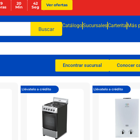
19
20
42
Ver ofertas
ras
Min
Seg
Catálogo
Sucursales
Carterita
Más 
Buscar
Encontrar sucursal
Conocer c
Llévatelo a crédito
Llévatelo a crédito