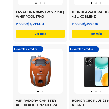
LAVADORA 8MWTW1713MJQ
HIDROLAVADORA HL
WHIRPOOL 17KG
4.5L KOBLENZ
$
10,399.00
$
2,399.00
Ver más
Ver más
Llévatelo a crédito
Llévatelo a crédito
ASPIRADORA CANISTER
HONOR X5C PLUS 25
KC1100 KOBLENZ NEGRA
NEGRO