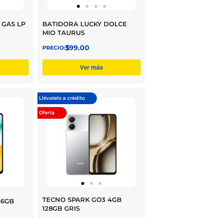
GAS LP
BATIDORA LUCKY DOLCE
MIO TAURUS
$
399.00
Ver más
Llévatelo a crédito
Oferta
TECNO SPARK GO3 4GB
56GB
128GB GRIS