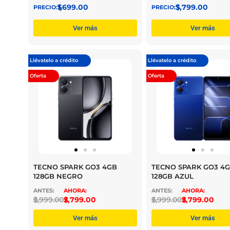
$
1,699.00
$
3,799.00
Ver más
Ver más
Llévatelo a crédito
Llévatelo a crédito
Oferta
Oferta
TECNO SPARK GO3 4GB
TECNO SPARK GO3 4
128GB NEGRO
128GB AZUL
$
2,999.00
$
2,799.00
$
2,999.00
$
2,799.00
Ver más
Ver más