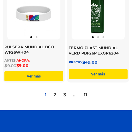
PULSERA MUNDIAL BCO
TERMO PLAST MUNDIAL
WF26WH04
VERD PBF26MEXGR6204
$
249.00
$
49.00
$
39.00
Ver más
Ver más
1
2
3
…
11