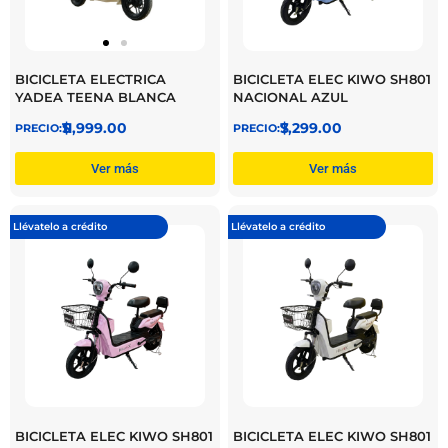
BICICLETA ELECTRICA
BICICLETA ELEC KIWO SH801
YADEA TEENA BLANCA
NACIONAL AZUL
$
11,999.00
$
7,299.00
Ver más
Ver más
Llévatelo a crédito
Llévatelo a crédito
BICICLETA ELEC KIWO SH801
BICICLETA ELEC KIWO SH801