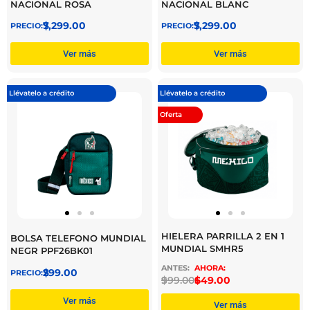
NACIONAL ROSA
NACIONAL BLANC
$
7,299.00
$
7,299.00
Ver más
Ver más
Llévatelo a crédito
Llévatelo a crédito
Oferta
HIELERA PARRILLA 2 EN 1
BOLSA TELEFONO MUNDIAL
MUNDIAL SMHR5
NEGR PPF26BK01
$
299.00
$
999.00
$
649.00
Ver más
Ver más