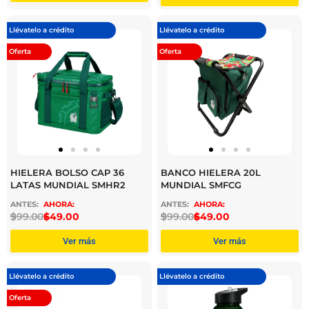
Llévatelo a crédito
Llévatelo a crédito
Oferta
Oferta
HIELERA BOLSO CAP 36
BANCO HIELERA 20L
LATAS MUNDIAL SMHR2
MUNDIAL SMFCG
$
999.00
$
649.00
$
999.00
$
649.00
Ver más
Ver más
Llévatelo a crédito
Llévatelo a crédito
Oferta