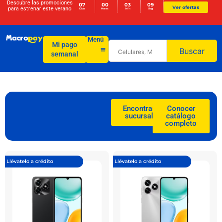
Descubre las promociones
07
00
03
09
Ver ofertas
para
estrenar este verano
Días
Horas
Min
Seg
Menú
Mi pago
Buscar
semanal
Encontrar
Conocer
sucursal
catálogo
completo
Llévatelo a crédito
Llévatelo a crédito