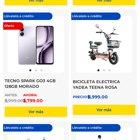
Ver más
Ver más
Llévatelo a crédito
Llévatelo a crédito
Oferta
TECNO SPARK GO3 4GB
BICICLETA ELECTRICA
128GB MORADO
YADEA TEENA ROSA
$
11,999.00
$
2,999.00
$
2,799.00
Ver más
Ver más
Llévatelo a crédito
Llévatelo a crédito