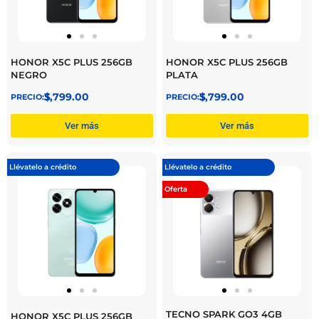
HONOR X5C PLUS 256GB
HONOR X5C PLUS 256GB
NEGRO
PLATA
$
3,799.00
$
3,799.00
Ver más
Ver más
Llévatelo a crédito
Llévatelo a crédito
Oferta
TECNO SPARK GO3 4GB
HONOR X5C PLUS 256GB