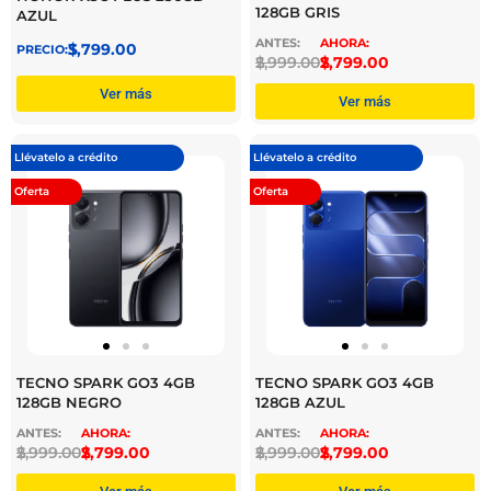
128GB GRIS
AZUL
$
3,799.00
$
2,999.00
$
2,799.00
Ver más
Ver más
Llévatelo a crédito
Llévatelo a crédito
Oferta
Oferta
TECNO SPARK GO3 4GB
TECNO SPARK GO3 4GB
128GB NEGRO
128GB AZUL
$
2,999.00
$
2,799.00
$
2,999.00
$
2,799.00