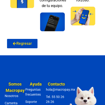
configuraciones
forzoso.
de tu equipo.
Regresar
Somos
Ayuda
Contacto
Preguntas
hola@macropay.mx
Macropay
frecuentes
Nosotros
Tel. 55 50 26
Soporte
26 26
Carterita