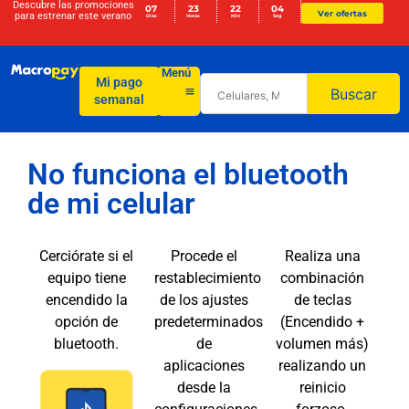
Descubre las promociones
07
23
22
04
Ver ofertas
para
estrenar este verano
Días
Horas
Min
Seg
Menú
Mi pago
Buscar
semanal
No funciona el bluetooth
de mi celular
Cerciórate si el
Procede el
Realiza una
equipo tiene
restablecimiento
combinación
encendido la
de los ajustes
de teclas
opción de
predeterminados
(Encendido +
bluetooth.
de
volumen más)
aplicaciones
realizando un
desde la
reinicio