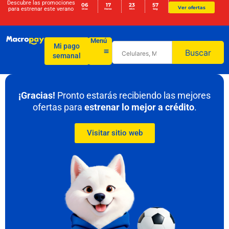
Descubre las promociones
06
17
23
57
Ver ofertas
para
estrenar este verano
Días
Horas
Min
Seg
Menú
Mi pago
Buscar
semanal
¡Gracias!
Pronto estarás recibiendo las mejores
ofertas para
estrenar lo mejor a crédito
.
Visitar sitio web