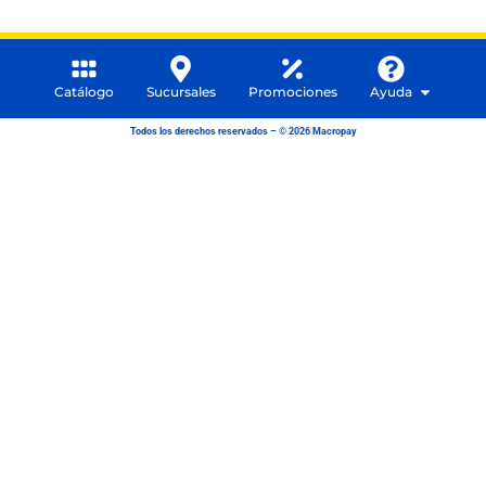
Catálogo
Sucursales
Promociones
Ayuda
Todos los derechos reservados – © 2026 Macropay
Somos
Ayuda
Contacto
Preguntas
hola@macropay.mx
Macropay
frecuentes